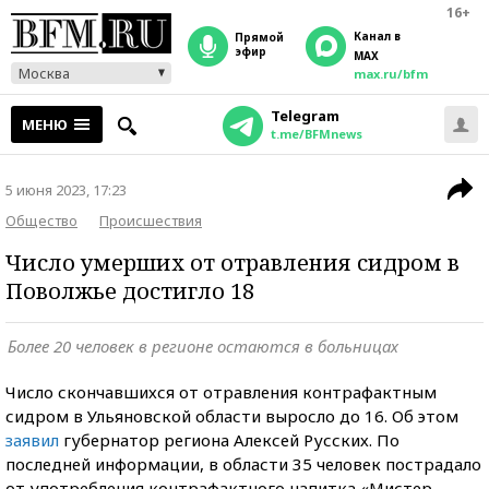
16+
Канал в
прямой
эфир
MAX
Москва
max.ru/bfm
Telegram
МЕНЮ
t.me/BFMnews
5 июня 2023, 17:23
Общество
Происшествия
Число умерших от отравления сидром в
Поволжье достигло 18
Более 20 человек в регионе остаются в больницах
Число скончавшихся от отравления контрафактным
сидром в Ульяновской области выросло до 16. Об этом
заявил
губернатор региона Алексей Русских. По
последней информации, в области 35 человек пострадало
от употребления контрафактного напитка «Мистер