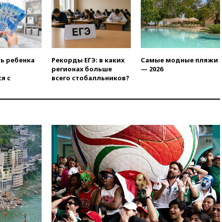
ума» из-за сообщений в СМИ
об истощении боеприпасов у
США
09:36
Исландия и Черногория
в 2028 году могут войти в
состав Евросоюза
ть ребенка
Рекорды ЕГЭ: в каких
Самые модные пляжи
регионах больше
— 2026
09:18
Пашинян сообщил о
я с
всего стобалльников?
приверженности Армении
основополагающим
принципам ЕАЭС
09:06
Гендиректора
удмуртской «Ижавиа»
попросили уволиться
08:51
Осужденный в России
американец Гилман
находится при смерти
08:22
В Екатеринбурге
атакован склад Wildberries
07:52
В Таиланде ученик
устроил стрельбу в школе: