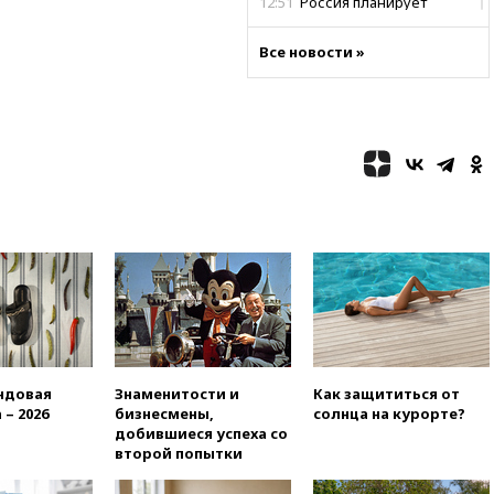
12:51
Россия планирует
запустить групповые
безвизовые турпоездки для
Все новости »
Вьетнама
12:36
Экспорт растворимого
кофе из России достиг
рекордных показателей
12:30
Российские войска
взяли под контроль село
Анискино в Харьковской
области
12:15
Минцифры РФ не
планирует вводить
ограничения на доступ детей
в соцсети
11:58
Резаи: Иран не допустит
открытия второго маршрута в
ндовая
Знаменитости и
Как защититься от
Ормузском проливе
 – 2026
бизнесмены,
солнца на курорте?
11:48
Жители Москвы и
добившиеся успеха со
Подмосковья сообщили о
второй попытки
громких взрывах