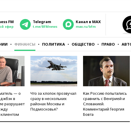
ness FM
Telegram
Канал в MAX
ой эфир
t.me/BFMnews
max.ru/bfm
НИИ
ФИНАНСЫ
ПОЛИТИКА
ОБЩЕСТВО
ПРАВО
АВТ
матель — о
Что за хлопок прозвучал
Как Россию попытались
рджбэк в
сразу в нескольких
сравнить с Венгрией и
ие разрушает
районах Москвы и
Словакией.
ежду
Подмосковья?
Комментарий Георгия
 клиентом
Бовта