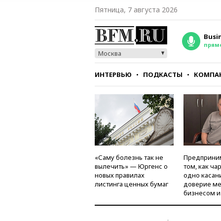
Пятница, 7 августа 2026
Busi
прям
Москва
ИНТЕРВЬЮ
ПОДКАСТЫ
КОМПА
СТИЛЬ
ТЕСТЫ
«Саму болезнь так не
Предприни
вылечить» — Юргенс о
том, как ча
новых правилах
одно касан
листинга ценных бумаг
доверие м
бизнесом и