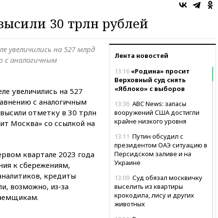
высили 30 трлн рублей
е увеличились на 527 млрд
Лента новостей
ию с аналогичным
13:16
«Родина» просит
Верховный суд снять
«Яблоко» с выборов
ле увеличились на 527
равнению с аналогичным
13:36
ABC News: запасы
высили отметку в 30 трлн
вооружений США достигли
крайне низкого уровня
ит Москва» со ссылкой на
13:11
Путин обсудил с
президентом ОАЭ ситуацию в
ервом квартале 2023 года
Персидском заливе и на
Украине
ния к сбережениям,
аналитиков, кредиты
13:09
Суд обязал москвичку
и, возможно, из-за
выселить из квартиры
крокодила, лису и других
заемщикам.
животных