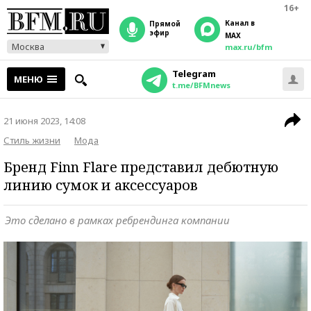
16+
Канал в
прямой
эфир
MAX
Москва
max.ru/bfm
Telegram
МЕНЮ
t.me/BFMnews
21 июня 2023, 14:08
Стиль жизни
Мода
Бренд Finn Flare представил дебютную
линию сумок и аксессуаров
Это сделано в рамках ребрендинга компании