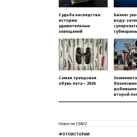
Судьба наследства:
Бизнес ух
истории
воду: заче
удивительных
суперъяхт
завещаний
субмарин
Самая трендовая
Знаменито
обувь лета – 2026
бизнесмен
добившиес
второй по
Новости СМИ2
ФОТОИСТОРИИ