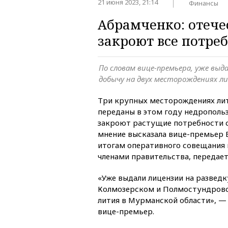
21 июня 2023, 21:14
Финансы
Абрамченко: отеч
закроют все потре
По словам вице-премьера, уже выда
добычу на двух месторождениях л
Три крупных месторождениях лит
переданы в этом году недрополь
закроют растущие потребности с
мнение высказала вице-премьер 
итогам оперативного совещания 
членами правительства, передае
«Уже выдали лицензии на разведк
Колмозерском и Полмостундров
лития в Мурманской области», — с
вице-премьер.