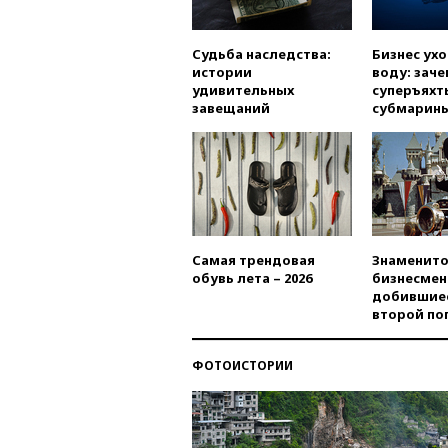
Судьба наследства:
Бизнес ух
истории
воду: заче
удивительных
суперъяхт
завещаний
субмарин
Самая трендовая
Знаменито
обувь лета – 2026
бизнесмен
добившиес
второй по
ФОТОИСТОРИИ