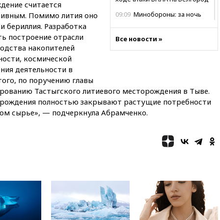
дение считается
09:09
Минобороны: за ночь
тивным. Помимо лития оно
сбито 153 украинских БПЛА
и бериллия. Разработка
ь построение отрасли
08:50
Состояние здоровья
Все новости »
водства накопителей
Джо Байдена ухудшилось
ности, космической
07:40
OpenAI приостановила
ния деятельности в
выпуск модели Astra и-за
того, по поручению главы
потенциальных рисков
ированию Тастыгского литиевого месторождения в Тыве.
06:25
У берегов Италии
торождения полностью закрывают растущие потребности
обнаружили затонувшее
ом сырье», — подчеркнула Абрамченко.
судно древнеримских времен
05:10
«Одиссея» Нолана
собрала в мировом прокате
свыше $1 млрд
02:22
Собянин сообщил о
высоких темпах строительства
недвижимости в Москве
01:20
Россиянин в среднем
съедает несколько арбузов за
сезон