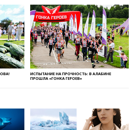
вчера, 20:12
Минобороны
Болгарии: упавший в стране
беспилотник, скорее всего,
был украинским
вчера, 19:29
ОАЭ обвинили
Иран в атаке на судно
нефтяной компании ADNOC в
Ормузе
вчера, 18:56
«Газпром»: объем
газа в европейских подземных
хранилищах достиг
антирекорда
ЛОВА!
ИСПЫТАНИЕ НА ПРОЧНОСТЬ: В АЛАБИНЕ
ПРОШЛА «ГОНКА ГЕРОЕВ»
вчера, 18:25
ТАСС: Уиткофф и
Кушнер могут вскоре посетить
Москву и Киев
вчера, 17:43
«Тиса» выдвинула
экс-председателя Верховного
суда на пост президента
Венгрии
вчера, 16:50
Politico: «Газовая
авантюра Германии ставит под