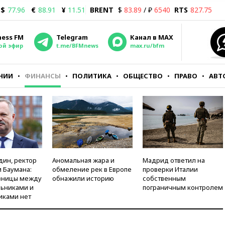
$
77.96
€
88.91
¥
11.51
BRENT
$
83.89
/ ₽
6540
RTS
827.75
ness FM
Telegram
Канал в MAX
ой эфир
t.me/BFMnews
max.ru/bfm
НИИ
ФИНАНСЫ
ПОЛИТИКА
ОБЩЕСТВО
ПРАВО
АВТ
дин, ректор
Аномальная жара и
Мадрид ответил на
 Баумана:
обмеление рек в Европе
проверки Италии
зницы между
обнажили историю
собственным
ьниками и
пограничным контролем
иками нет