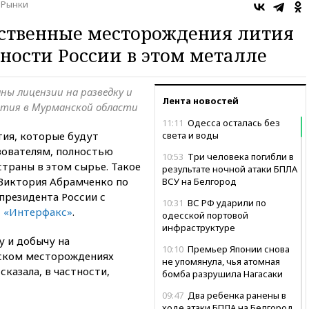
Рынки
ественные месторождения лития
бности России в этом металле
ны лицензии на разведку и
Лента новостей
ития в Мурманской области
11:11
Одесса осталась без
ия, которые будут
света и воды
зователям, полностью
10:53
Три человека погибли в
траны в этом сырье. Такое
результате ночной атаки БПЛА
Виктория Абрамченко по
ВСУ на Белгород
президента России с
10:31
ВС РФ ударили по
т
«Интерфакс»
.
одесской портовой
инфраструктуре
у и добычу на
10:10
Премьер Японии снова
ском месторождениях
не упомянула, чья атомная
казала, в частности,
бомба разрушила Нагасаки
09:47
Два ребенка ранены в
ходе атаки БПЛА на Белгород