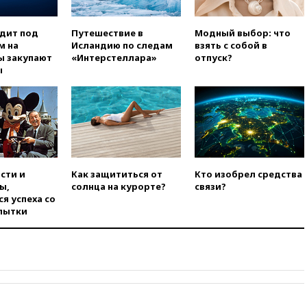
00:25
В Красноярском крае
идут поиски семьи, пропавшей
одит под
Путешествие в
Модный выбор: что
во время сплава
м на
Исландию по следам
взять с собой в
вчера, 23:30
Жителя Нижнего
ы закупают
«Интерстеллара»
отпуск?
Тагила арестовали за реакции
ы
в Теlegram
вчера, 22:50
Российский
режиссер Кирилл Соколов
снимет триллер для Netflix
вчера, 22:20
Турция призвала
к мораторию на удары по
торговым судам в Черном
сти и
Как защититься от
Кто изобрел средства
море
ы,
солнца на курорте?
связи?
я успеха со
вчера, 21:43
Экс-
пытки
председатель Верховного
суда Венгрии согласился стать
президентом республики
вчера, 20:58
Финляндия
введет экзамен для
претендентов на получение
гражданства