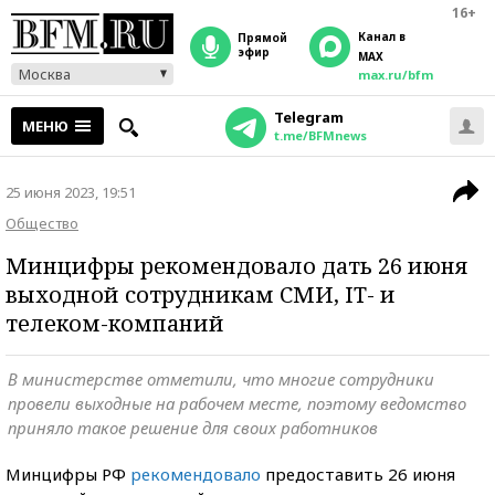
16+
Канал в
прямой
эфир
MAX
Москва
max.ru/bfm
Telegram
МЕНЮ
t.me/BFMnews
25 июня 2023, 19:51
Общество
Минцифры рекомендовало дать 26 июня
выходной сотрудникам СМИ, IT- и
телеком-компаний
В министерстве отметили, что многие сотрудники
провели выходные на рабочем месте, поэтому ведомство
приняло такое решение для своих работников
Минцифры РФ
рекомендовало
предоставить 26 июня