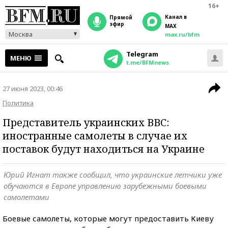
16+
Канал в
прямой
эфир
MAX
Москва
max.ru/bfm
Telegram
МЕНЮ
t.me/BFMnews
27 июня 2023, 00:46
Политика
Представитель украинских ВВС:
иностранные самолеты в случае их
поставок будут находиться на Украине
Юрий Игнат также сообщил, что украинские летчики уже
обучаются в Европе управлению зарубежными боевыми
самолетами
Боевые самолеты, которые могут предоставить Киеву