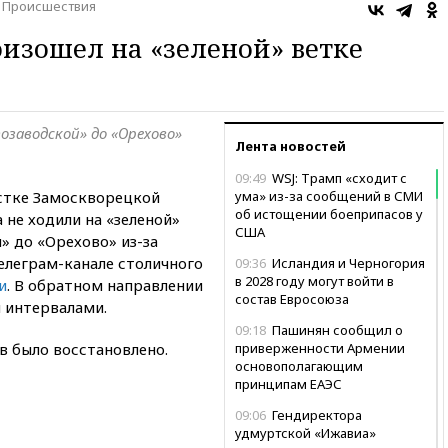
Происшествия
изошел на «зеленой» ветке
озаводской» до «Орехово»
Лента новостей
09:49
WSJ: Трамп «сходит с
стке Замоскворецкой
ума» из-за сообщений в СМИ
об истощении боеприпасов у
 не ходили на «зеленой»
США
» до «Орехово» из-за
телеграм-канале столичного
09:36
Исландия и Черногория
в 2028 году могут войти в
и
. В обратном направлении
состав Евросоюза
 интервалами.
09:18
Пашинян сообщил о
в было восстановлено.
приверженности Армении
основополагающим
принципам ЕАЭС
09:06
Гендиректора
удмуртской «Ижавиа»