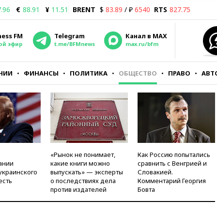
.96
€
88.91
¥
11.51
BRENT
$
83.89
/ ₽
6540
RTS
827.75
ness FM
Telegram
Канал в MAX
ой эфир
t.me/BFMnews
max.ru/bfm
НИИ
ФИНАНСЫ
ПОЛИТИКА
ОБЩЕСТВО
ПРАВО
АВТ
«Рынок не понимает,
Как Россию попытались
ании
какие книги можно
сравнить с Венгрией и
украинского
выпускать» — эксперты
Словакией.
есть
о последствиях дела
Комментарий Георгия
против издателей
Бовта