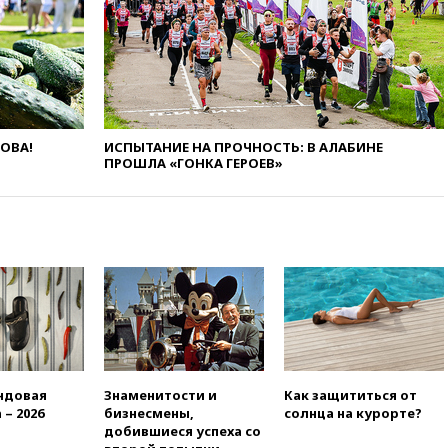
при падении деревьев во
время урагана
вчера, 22:55
В Москве в
пятницу ожидаются ливни
вчера, 22:35
Винисиус
продлил контракт с «Реалом»
ЛОВА!
ИСПЫТАНИЕ НА ПРОЧНОСТЬ: В АЛАБИНЕ
до 2032 года
ПРОШЛА «ГОНКА ГЕРОЕВ»
вчера, 22:28
Отказаться от
российского гражданства
станет значительно дороже
вчера, 22:20
Путин назвал 76-ю
гвардейскую десантно-
штурмовую дивизию
легендарной
вчера, 22:15
Путин заслушал
доклад о ситуации на
добропольском направлении
ндовая
Знаменитости и
Как защититься от
вчера, 21:58
Генпрокуратура
 – 2026
бизнесмены,
солнца на курорте?
признала нежелательным в
добившиеся успеха со
РФ американский Human