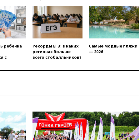
04:00
Суд взыскал почти 5 млн
рублей в пользу семьи
отравившегося в детсаду
мальчика
03:00
МИД РФ: попытки Запада
рассорить Россию и Казахстан
обречены на провал
ть ребенка
Рекорды ЕГЭ: в каких
Самые модные пляжи
02:00
Ни один водоем Англии
регионах больше
— 2026
не соответствует нормам
я с
всего стобалльников?
химической безопасности
01:00
Трамп: США сами
нуждаются в дальнобойных
ракетах и системах Patriot
00:01
Трамп заявил о
необходимости пополнения
арсенала США
вчера, 23:28
Слуцкий призвал
признать «Яблоко»
нежелательной организацией
вчера, 23:15
В Смоленске
ребенок и женщина погибли