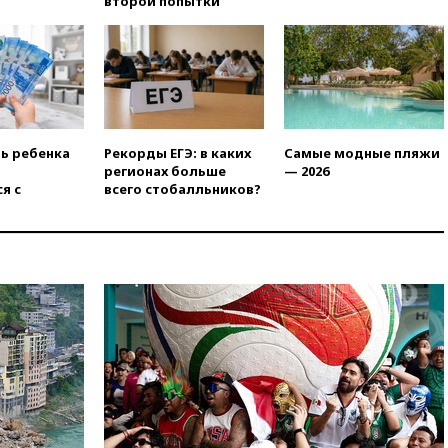
второй попытки
Rights Foundation
вчера, 21:35
«Аэрофлот»
отменяет часть рейсов в Сочи
и Геленджик
вчера, 21:25
Руслан Терновой
выиграл золото чемпионата
Европы в прыжках с 10-
ть ребенка
Рекорды ЕГЭ: в каких
Самые модные пляжи
метровой вышки
регионах больше
— 2026
вчера, 21:10
РФ не получала
я с
всего стобалльников?
обращений о прекращении
концессии строительства ж/д
в Армении
вчера, 21:00
В России вновь
обсуждают эксперимент по
онлайн-продаже алкоголя
вчера, 20:45
Матвиенко:
россиянам могут
рекомендовать не посещать
Армению
вчера, 20:35
ПВО за день
сбила еще 281 украинский