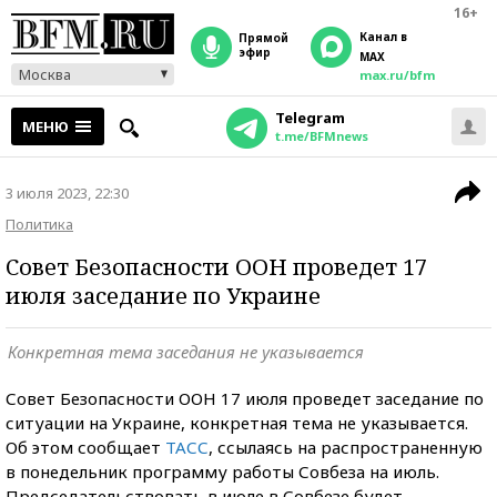
16+
Канал в
прямой
эфир
MAX
Москва
max.ru/bfm
Telegram
МЕНЮ
t.me/BFMnews
3 июля 2023, 22:30
Политика
Совет Безопасности ООН проведет 17
июля заседание по Украине
Конкретная тема заседания не указывается
Совет Безопасности ООН 17 июля проведет заседание по
ситуации на Украине, конкретная тема не указывается.
Об этом сообщает
ТАСС
, ссылаясь на распространенную
в понедельник программу работы Совбеза на июль.
Председательствовать в июле в Совбезе будет