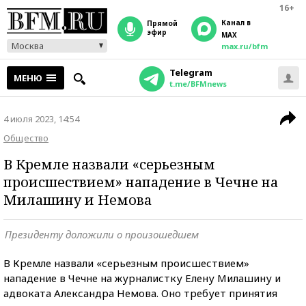
16+
Канал в
прямой
эфир
MAX
Москва
max.ru/bfm
Telegram
МЕНЮ
t.me/BFMnews
4 июля 2023, 14:54
Общество
В Кремле назвали «серьезным
происшествием» нападение в Чечне на
Милашину и Немова
Президенту доложили о произошедшем
В Кремле назвали «серьезным происшествием»
нападение в Чечне на журналистку Елену Милашину и
адвоката Александра Немова. Оно требует принятия