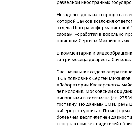
разведкой иностранных государс
Незадолго до начала процесса в 
которой Сачков возложил ответс
отдела Центра информационной б
словам, «сработал в довольно пр
шпионом Сергеем Михайловым».
В комментарии к видеообращени
за три месяца до ареста Сачкова
Экс-начальник отдела оперативн
ФСБ полковник Сергей Михайлов
«Лаборатории Касперского» майо
лет колонии. Московский окружно
виновными в госизмене (ст. 275
гостайну. По данным СМИ, речь 
киберпреступниках. По информаци
более чем десятилетней давности,
теперь в списке свидетелей обвин