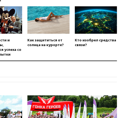
ы
вчера, 17:48
Bloomberg:
авиакомпании США обязали
проверить самолеты Boeing на
наличие трещин
вчера, 17:35
В Казани
пятилетний ребенок погиб при
падении из окна десятого
этажа
сти и
Как защититься от
Кто изобрел средства
ы,
солнца на курорте?
связи?
вчера, 17:17
Bloomberg:
я успеха со
киберкомандование США
пытки
расследует серию
самоубийств своих служащих
вчера, 17:00
Сняты
ограничения на полеты в
аэропорту Геленджика
вчера, 16:50
В Братиславе
загорелся крупнейший НПЗ
Slovnaft
вчера, 16:45
«Яблоко» подаст
иск к депутату Госдумы
Алексею Журавлеву