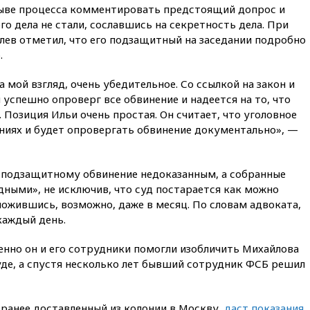
вчера, 20:15
Сенат США
ыве процесса комментировать предстоящий допрос и
одобрил ужесточение
о дела не стали, сославшись на секретность дела. При
санкций против России и
лев отметил, что его подзащитный на заседании подробно
Ирана
.
вчера, 20:00
СК возбудил дело
против журналистки Катерины
 мой взгляд, очень убедительное. Со ссылкой на закон и
Гордеевой о фейках о ВС
 успешно опроверг все обвинение и надеется на то, что
России
 Позиция Ильи очень простая. Он считает, что уголовное
вчера, 19:45
ISU предоставил
аниях и будет опровергать обвинение документально», —
нейтральный статус
фигуристкам Валиевой и
Трусовой
о подзащитному обвинение недоказанным, а собранные
вчера, 19:35
Зеленский
дными», не исключив, что суд постарается как можно
впервые совершил
ложившись, возможно, даже в месяц. По словам адвоката,
официальный визит в Сербию
каждый день.
вчера, 19:19
Россиянка
погибла во Французских
менно он и его сотрудники помогли изобличить Михайлова
Альпах
суде, а спустя несколько лет бывший сотрудник ФСБ решил
вчера, 19:00
Открытое
горение на складе в Брянске
ликвидировано
 ранее доставленный из колонии в Москву,
даст показания