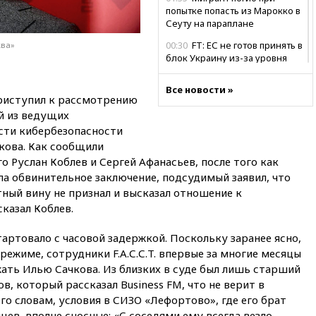
попытке попасть из Марокко в
Сеуту на параплане
00:30
FT: ЕС не готов принять в
ква»
блок Украину из-за уровня
коррупции
Все новости »
вчера, 23:35
Лукашенко
риступил к рассмотрению
объяснил экономическую
й из ведущих
выгоду безвизового режима с
сти кибербезопасности
ЕС
ачкова. Как сообщили
вчера, 22:59
На башню
о Руслан Коблев и Сергей Афанасьев, после того как
ресторана «Армения» в
а обвинительное заключение, подсудимый заявил, что
Москве вернут утраченную
скульптуру балерины
ный вину не признал и высказал отношение к
казал Коблев.
вчера, 22:45
Литовец
протаранил погранпункт при
тартовало с часовой задержкой. Поскольку заранее ясно,
попытке попасть в Россию
режиме, сотрудники F.A.С.С.T. впервые за многие месяцы
вчера, 22:28
Бессент
жать Илью Сачкова. Из близких в суде был лишь старший
анонсировал скорое
, который рассказал Business FM, что не верит в
соглашение о прекращении
огня США и Ирана
го словам, условия в СИЗО «Лефортово», где его брат
цев, вполне сносные: «С соседями ему всегда везло.