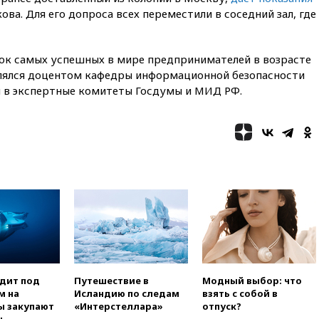
вчера, 18:55
Минобороны
кова. Для его допроса всех переместили в соседний зал, где
отчиталось об ударах по двум
украинским сухогрузам в
Черном море
сок самых успешных в мире предпринимателей в возрасте
вчера, 18:47
Школьники из РФ
являлся доцентом кафедры информационной безопасности
стали абсолютными
ил в экспертные комитеты Госдумы и МИД РФ.
чемпионами на олимпиаде по
ИИ
вчера, 18:39
Два человека
погибли в результате удара
ВСУ по многоэтажке в Керчи
вчера, 18:25
Беспилотник
атаковал турецкий сухогруз у
побережья Новороссийска
вчера, 18:18
Товарооборот
Китая и России вырос в этом
году более чем на четверть
вчера, 17:55
Мужчина получил
одит под
Путешествие в
Модный выбор: что
ранения при атаке дрона на
м на
Исландию по следам
взять с собой в
Белгородскую область
ы закупают
«Интерстеллара»
отпуск?