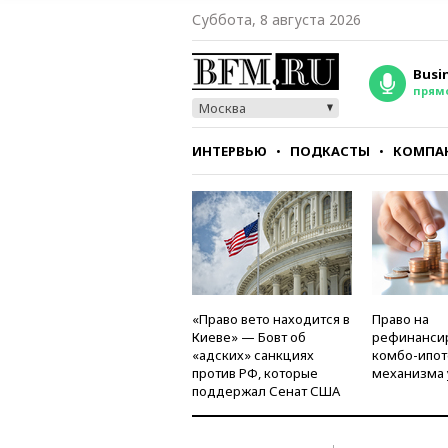
Суббота, 8 августа 2026
Busi
прям
Москва
ИНТЕРВЬЮ
ПОДКАСТЫ
КОМПА
СТИЛЬ
ТЕСТЫ
«Право вето находится в
Право на
Киеве» — Бовт об
рефинанси
«адских» санкциях
комбо-ипот
против РФ, которые
механизма 
поддержал Сенат США