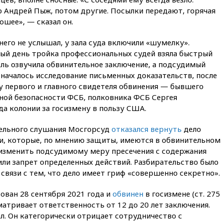
вчера, 22:15
Три человека
р Андрей Пыж, потом другие. Посылки передают, горячая
получили ножевые ранения
при нападении в Чехии
ошее», — сказал он.
вчера, 22:00
Путин поручил
его не услышал, у зала суда включили «шумелку».
выделить средства на новые
вый день тройка профессиональных судей взяла быстрый
РЛС для Белгородской
области
ель озвучила обвинительное заключение, а подсудимый
 началось исследование письменных доказательств, после
вчера, 21:56
The Atlantic: Маск
у первого и главного свидетеля обвинения — бывшего
отказал Украине в
использовании Starlink для
ой безопасности ФСБ, полковника ФСБ Сергея
атак вглубь РФ
да колонии за госизмену в пользу США.
вчера, 21:35
После пожара на
ительного слушания Мосгорсуд
отказался вернуть
дело
складе в Брянске возбудили
уголовное дело
и, которые, по мнению защиты, имеются в обвинительном
я изменить подсудимому меру пресечения с содержания
вчера, 21:26
Лидеры сборной
или запрет определенных действий. Разбирательство было
РФ по гимнастике получили
официальный отказ в визах от
 связи с тем, что дело имеет гриф «совершенно секретно».
Хорватии
ован 28 сентября 2021 года и
обвинен
в госизмене (ст. 275
вчера, 21:15
Пентагон
матривает ответственность от 12 до 20 лет заключения.
опубликовал 16 новых видео с
НЛО
л. Он категорически отрицает сотрудничество с