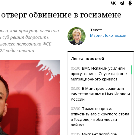
 отверг обвинение в госизмене
Текст:
ого, как прокурор огласила
Мария Локотецкая
нь суд решил допросить
бывшего полковника ФСБ
22 кода колонии
Лента новостей
05:30
ВМС Испании усилили
присутствие в Сеуте на фоне
миграционного кризиса
03:30
В Минстрое сравнили
качество жилья в Нью-Йорке и
России
02:30
Трамп попросил
отпустить его с круглого стола
в Госдепе, чтобы «вести
войну»
01:35
Мигрант погиб при