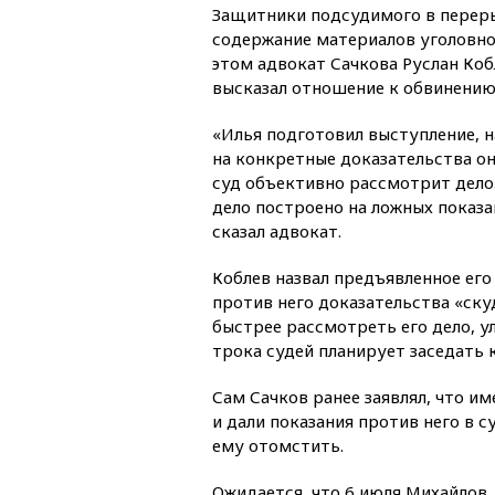
Защитники подсудимого в перер
содержание материалов уголовног
этом адвокат Сачкова Руслан Коб
высказал отношение к обвинению
«Илья подготовил выступление, на
на конкретные доказательства он
суд объективно рассмотрит дело.
дело построено на ложных показ
сказал адвокат.
Коблев назвал предъявленное ег
против него доказательства «ску
быстрее рассмотреть его дело, у
трока судей планирует заседать 
Сам Сачков ранее заявлял, что и
и дали показания против него в 
ему отомстить.
Ожидается, что 6 июля Михайлов,