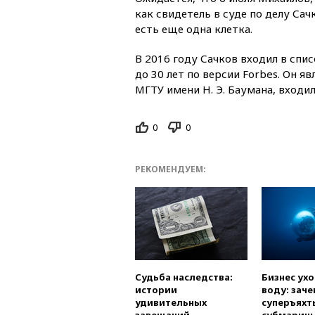
как свидетель в суде по делу Сач
есть еще одна клетка.
В 2016 году Сачков входил в спи
до 30 лет по версии Forbes. Он 
МГТУ имени Н. Э. Баумана, вход
0
0
РЕКОМЕНДУЕМ:
Судьба наследства:
Бизнес ух
истории
воду: заче
удивительных
суперъяхт