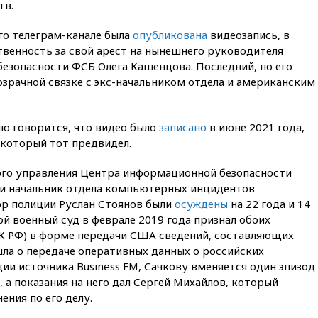
тв.
вчера, 21:00
На границе
Украины с Польшей скопилось
его телеграм-канале была
опубликована
видеозапись, в
свыше 6,5 тысячи грузовиков
твенность за свой арест на нынешнего руководителя
вчера, 20:53
Швыдкой:
езопасности ФСБ Олега Кашенцова. Последний, по его
«Интервидение» точно
озрачной связке с экс-начальником отдела и американским
пройдет в 2026 году
вчера, 20:45
ПВО за день
сбила еще 75 украинских
ю говорится, что видео было
записано
в июне 2021 года,
беспилотников над Россией
, который тот предвидел.
вчера, 20:35
Велосипедист
погиб при атаке FPV-дрона в
ого управления Центра информационной безопасности
Белгородской области
 и начальник отдела компьютерных инцидентов
вчера, 20:30
Лидию Невзорову
р полиции Руслан Стоянов были
осуждены
на 22 года и 14
заочно арестовали по делу о
й военный суд в феврале 2019 года признал обоих
финансировании
 УК РФ) в форме передачи США сведений, составляющих
экстремизма
шла о передаче оперативных данных о российских
вчера, 20:20
Суд США
и источника Business FM, Сачкову вменяется один эпизод
постановил остановить
 а показания на него дал Сергей Михайлов, который
строительство бального зала в
ения по его делу.
Белом доме