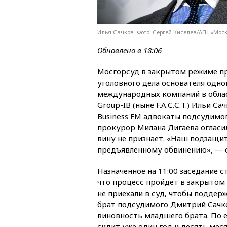
Илья Сачков. Фото: Сергей Киселев/АГН «Мос
Обновлено в 18:06
Мосгорсуд в закрытом режиме п
уголовного дела основателя одно
международных компаний в обла
Group-IB (ныне F.A.С.С.T.) Ильи С
Business FM адвокаты подсудимог
прокурор Милана Дигаева огласил
вину не признает. «Наш подзащит
предъявленному обвинению», — с
Назначенное на 11:00 заседание с
что процесс пройдет в закрытом 
не приехали в суд, чтобы поддер
брат подсудимого Дмитрий Сачков
виновность младшего брата. По е
сидит уже один год и десять меся