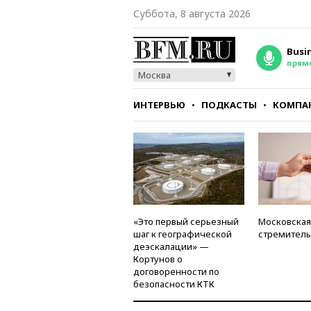
Суббота, 8 августа 2026
Busi
прям
Москва
ИНТЕРВЬЮ
ПОДКАСТЫ
КОМПА
СТИЛЬ
ТЕСТЫ
«Это первый серьезный
Московская
шаг к географической
стремитель
деэскалации» —
Кортунов о
договоренности по
безопасности КТК