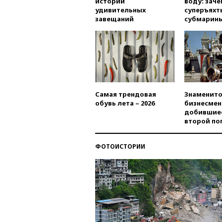
истории
воду: заче
удивительных
суперъяхт
завещаний
субмарин
Самая трендовая
Знаменито
обувь лета – 2026
бизнесмен
добившиес
второй по
ФОТОИСТОРИИ