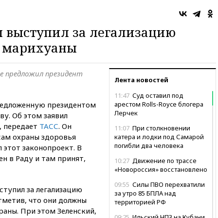
 выступил за легализацию
е марихуаны
ее предложил президент
Лента новостей
11:47
Суд оставил под
редложенную президентом
арестом Rolls-Royce блогера
Лерчек
у. Об этом заявил
, передает
ТАСС
. Он
11:07
При столкновении
сам охраны здоровья
катера и лодки под Самарой
погибли два человека
 этот законопроект. В
н в Раду и там принят,
10:27
Движение по трассе
«Новороссия» восстановлено
09:55
Силы ПВО перехватили
ступил за легализацию
за утро 85 БПЛА над
тметив, что они должны
территорией РФ
аны. При этом Зеленский,
09:25
Ильский НПЗ на Кубани