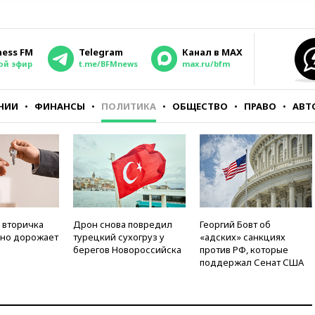
ness FM
Telegram
Канал в MAX
ой эфир
t.me/BFMnews
max.ru/bfm
НИИ
ФИНАНСЫ
ПОЛИТИКА
ОБЩЕСТВО
ПРАВО
АВТ
 вторичка
Дрон снова повредил
Георгий Бовт об
но дорожает
турецкий сухогруз у
«адских» санкциях
берегов Новороссийска
против РФ, которые
поддержал Сенат США