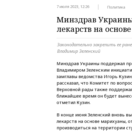
7 июля 2023, 12:26
Политика
Минздрав Украины
лекарств на основ
Законодательно закрепить ее ран
Владимир Зеленский
Минздрав Украины поддержал п
Владимиром Зеленским инициатив
замглавы ведомства Игорь Кузин
рассказал, что Комитет по вопро
Верховной рады также поддержал
ближайшее время он будет вынесе
отметил Кузин.
В конце июня Зеленский вновь вы
лекарств на основе марихуаны, о
производиться на территории стр