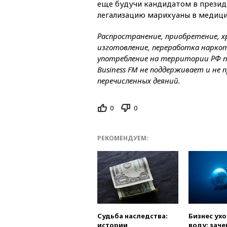
еще будучи кандидатом в презид
легализацию марихуаны в медици
Распространение, приобретение, хр
изготовление, переработка наркот
употребление на территории РФ пр
Business FM не поддерживает и не 
перечисленных деяний.
0
0
РЕКОМЕНДУЕМ:
Судьба наследства:
Бизнес ух
истории
воду: заче