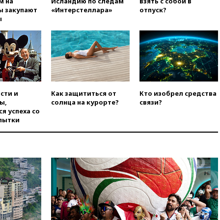
м на
Исландию по следам
взять с собой в
уголовное дело
ы закупают
«Интерстеллара»
отпуск?
вчера, 21:26
Лидеры сборной
ы
РФ по гимнастике получили
официальный отказ в визах от
Хорватии
вчера, 21:15
Пентагон
опубликовал 16 новых видео с
НЛО
вчера, 21:00
На границе
сти и
Как защититься от
Кто изобрел средства
Украины с Польшей скопилось
ы,
солнца на курорте?
связи?
свыше 6,5 тысячи грузовиков
я успеха со
пытки
вчера, 20:53
Швыдкой:
«Интервидение» точно
пройдет в 2026 году
вчера, 20:45
ПВО за день
сбила еще 75 украинских
беспилотников над Россией
вчера, 20:35
Велосипедист
погиб при атаке FPV-дрона в
Белгородской области