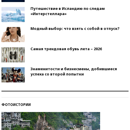
Путешествие в Исландию по следам
«Интерстеллара»
Модный выбор: что взять с собой в отпуск?
Самая трендовая обувь лета – 2026
Знаменитости и бизнесмены, добившиеся
успеха со второй попытки
Как защититься от солнца на курорте?
ФОТОИСТОРИИ
Кто изобрел средства связи?