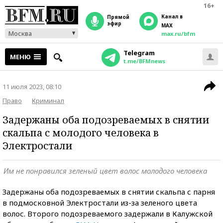
16+
Канал в
прямой
эфир
MAX
Москва
max.ru/bfm
Telegram
МЕНЮ
t.me/BFMnews
11 июля 2023, 08:10
Право
Криминал
Задержаны оба подозреваемых в снятии
скальпа с молодого человека в
Электростали
Им не понравился зелeный цвет волос молодого человека
Задержаны оба подозреваемых в снятии скальпа с парня
в подмосковной Электростали из-за зеленого цвета
волос. Второго подозреваемого задержали в Калужской