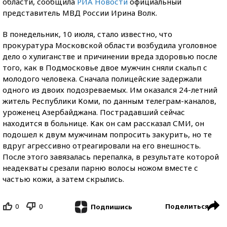
области, сообщила
РИА Новости
официальный
представитель МВД России Ирина Волк.
В понедельник, 10 июля, стало известно, что
прокуратура Московской области возбудила уголовное
дело о хулиганстве и причинении вреда здоровью после
того, как в Подмосковье двое мужчин сняли скальп с
молодого человека. Сначала полицейские задержали
одного из двоих подозреваемых. Им оказался 24-летний
житель Республики Коми, по данным телеграм-каналов,
уроженец Азербайджана. Пострадавший сейчас
находится в больнице. Как он сам рассказал СМИ, он
подошeл к двум мужчинам попросить закурить, но те
вдруг агрессивно отреагировали на его внешность.
После этого завязалась перепалка, в результате которой
неадекваты срезали парню волосы ножом вместе с
частью кожи, а затем скрылись.
0
0
Поделиться
Подпишись