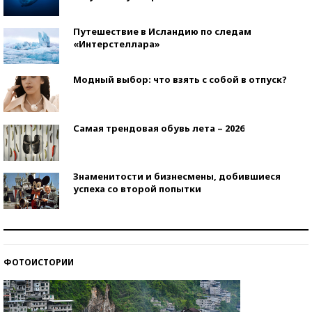
Путешествие в Исландию по следам
«Интерстеллара»
Модный выбор: что взять с собой в отпуск?
Самая трендовая обувь лета – 2026
Знаменитости и бизнесмены, добившиеся
успеха со второй попытки
Как защититься от солнца на курорте?
ФОТОИСТОРИИ
Кто изобрел средства связи?