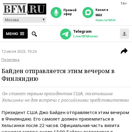
16+
Канал в
прямой
эфир
MAX
Москва
max.ru/bfm
Telegram
МЕНЮ
t.me/BFMnews
12 июля 2023, 19:24
Политика
Байден отправляется этим вечером в
Финляндию
Он станет первым президентом США, посетившим
Хельсинки не для встречи с российскими представителями
Президент США Джо Байден отправляется этим вечером
в Финляндию. Его самолет должен приземлиться в
Хельсинки после 22 часов. Официальная часть визита
начнется завтра: около 13:00 Байден встретится в