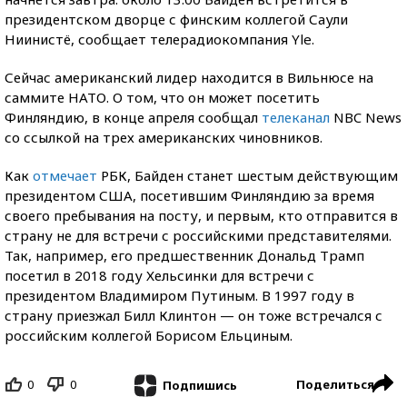
президентском дворце с финским коллегой Саули
Ниинистё, сообщает телерадиокомпания Yle.
Сейчас американский лидер находится в Вильнюсе на
саммите НАТО. О том, что он может посетить
Финляндию, в конце апреля сообщал
телеканал
NBC News
со ссылкой на трех американских чиновников.
Как
отмечает
РБК, Байден станет шестым действующим
президентом США, посетившим Финляндию за время
своего пребывания на посту, и первым, кто отправится в
страну не для встречи с российскими представителями.
Так, например, его предшественник Дональд Трамп
посетил в 2018 году Хельсинки для встречи с
президентом Владимиром Путиным. В 1997 году в
страну приезжал Билл Клинтон — он тоже встречался с
российским коллегой Борисом Ельциным.
0
0
Поделиться
Подпишись