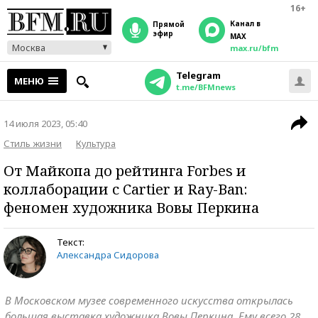
16+
Канал в
прямой
эфир
MAX
Москва
max.ru/bfm
Telegram
МЕНЮ
t.me/BFMnews
14 июля 2023, 05:40
Стиль жизни
Культура
От Майкопа до рейтинга Forbes и
коллаборации с Cartier и Ray-Ban:
феномен художника Вовы Перкина
Текст:
Александра Сидорова
В Московском музее современного искусства открылась
большая выставка художника Вовы Перкина. Ему всего 28