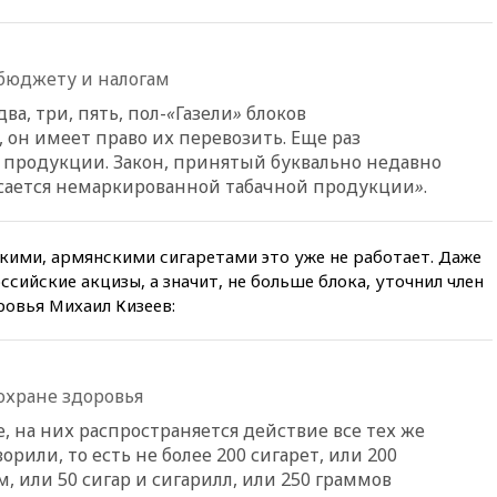
РЛС для Белгородской
области
вчера, 21:56
The Atlantic: Маск
бюджету и налогам
отказал Украине в
использовании Starlink для
а, три, пять, пол-
«
Газели
»
блоков
атак вглубь РФ
он имеет право их перевозить. Еще раз
вчера, 21:35
После пожара на
 продукции. Закон, принятый буквально недавно
складе в Брянске возбудили
асается немаркированной табачной продукции
»
.
уголовное дело
вчера, 21:26
Лидеры сборной
РФ по гимнастике получили
скими, армянскими сигаретами это уже не работает. Даже
официальный отказ в визах от
оссийские акцизы, а значит, не больше блока, уточнил член
Хорватии
ровья Михаил Кизеев:
вчера, 21:15
Пентагон
опубликовал 16 новых видео с
НЛО
охране здоровья
вчера, 21:00
На границе
Украины с Польшей скопилось
, на них распространяется действие все тех же
свыше 6,5 тысячи грузовиков
орили, то есть не более 200 сигарет, или 200
вчера, 20:53
Швыдкой:
, или 50 сигар и сигарилл, или 250 граммов
«Интервидение» точно