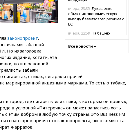
вчера, 23:35
Лукашенко
объяснил экономическую
выгоду безвизового режима с
ЕС
вчера, 22:59
На башню
няла
законопроект
,
ресторана «Армения» в
Москве вернут утраченную
оссиянами табачной
Все новости »
скульптуру балерины
И. Но из заголовка
ногих изданий, кстати, эта
вчера, 22:45
Литовец
протаранил погранпункт при
ловки, но и в основной
попытке попасть в Россию
журналисты забыли
о сигаретах, стиках, сигарах и прочей
вчера, 22:28
Бессент
е маркированной акцизными марками. То есть о табаке,
анонсировал скорое
соглашение о прекращении
огня США и Ирана
тит в город, где сигареты или стики, к которым он привык,
вчера, 22:15
Три человека
получили ножевые ранения
роде в условной «Пятерочке» он может запастись хоть
при нападении в Чехии
ть с этим добром в любую точку страны. Это Business FM
н из соавторов принятого законопроекта, член комитета
вчера, 22:00
Путин поручил
йрат Фаррахов:
выделить средства на новые