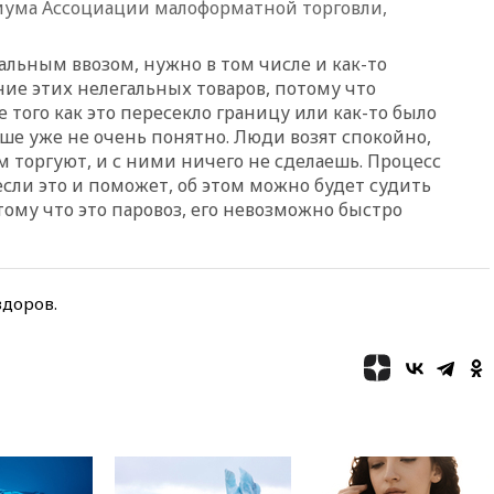
против журналистки Катерины
иума Ассоциации малоформатной торговли,
Гордеевой о фейках о ВС
России
гальным ввозом, нужно в том числе и как-то
вчера, 19:45
ISU предоставил
е этих нелегальных товаров, потому что
нейтральный статус
е того как это пересекло границу или как-то было
фигуристкам Валиевой и
ше уже не очень понятно. Люди возят спокойно,
Трусовой
м торгуют, и с ними ничего не сделаешь. Процесс
вчера, 19:35
Зеленский
если это и поможет, об этом можно будет судить
впервые совершил
отому что это паровоз, его невозможно быстро
официальный визит в Сербию
вчера, 19:19
Россиянка
погибла во Французских
Альпах
здоров.
вчера, 19:00
Открытое
горение на складе в Брянске
ликвидировано
вчера, 18:55
Минобороны
отчиталось об ударах по двум
украинским сухогрузам в
Черном море
вчера, 18:47
Школьники из РФ