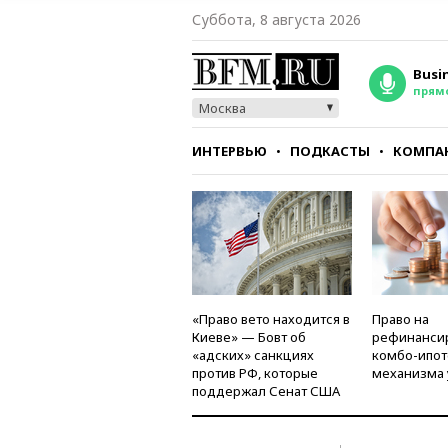
Суббота, 8 августа 2026
Busi
прям
Москва
ИНТЕРВЬЮ
ПОДКАСТЫ
КОМПА
СТИЛЬ
ТЕСТЫ
«Право вето находится в
Право на
Киеве» — Бовт об
рефинанси
«адских» санкциях
комбо-ипот
против РФ, которые
механизма 
поддержал Сенат США