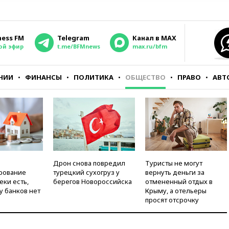
ness FM
Telegram
Канал в MAX
ой эфир
t.me/BFMnews
max.ru/bfm
НИИ
ФИНАНСЫ
ПОЛИТИКА
ОБЩЕСТВО
ПРАВО
АВТ
Дрон снова повредил
Туристы не могут
рование
турецкий сухогруз у
вернуть деньги за
еки есть,
берегов Новороссийска
отмененный отдых в
у банков нет
Крыму, а отельеры
просят отсрочку