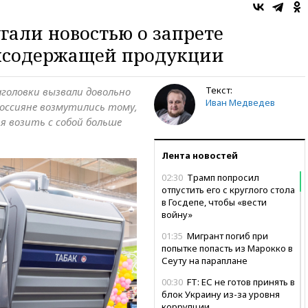
али новостью о запрете
нсодержащей продукции
Текст:
головки вызвали довольно
Иван Медведев
россияне возмутились тому,
я возить с собой больше
Лента новостей
02:30
Трамп попросил
отпустить его с круглого стола
в Госдепе, чтобы «вести
войну»
01:35
Мигрант погиб при
попытке попасть из Марокко в
Сеуту на параплане
00:30
FT: ЕС не готов принять в
блок Украину из-за уровня
коррупции