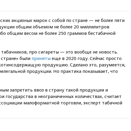
пройдет в 2026 году
вчера, 20:45
ПВО за день
сбила еще 75 украинских
йских акцизных марок с собой по стране — не более пяти
беспилотников над Россией
укции общим объемом не более 20 миллилитров
бо общим весом не более 250 граммов бестабачной
вчера, 20:35
Велосипедист
погиб при атаке FPV-дрона в
Белгородской области
м табачников, про сигареты — это вообще не новость.
вчера, 20:30
Лидию Невзорову
заочно арестовали по делу о
о стране» были
приняты
еще в 2020 году. Сейчас просто
финансировании
котинсодержащую продукцию. Сделано это, разумеется,
экстремизма
елегальной продукции. Но практика показывает, что
вчера, 20:20
Суд США
постановил остановить
строительство бального зала в
ным запретить ввоз в страну такой продукции и
Белом доме
и государства в неограниченных количествах, считает
вчера, 20:15
Сенат США
ссоциации малоформатной торговли, эксперт табачной
одобрил ужесточение
санкций против России и
Ирана
вчера, 20:00
СК возбудил дело