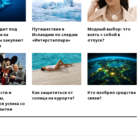
стали абсолютными
чемпионами на олимпиаде по
ИИ
вчера, 18:39
Два человека
одит под
Путешествие в
Модный выбор: что
погибли в результате удара
м на
Исландию по следам
взять с собой в
ВСУ по многоэтажке в Керчи
ы закупают
«Интерстеллара»
отпуск?
вчера, 18:25
Беспилотник
ы
атаковал турецкий сухогруз у
побережья Новороссийска
вчера, 18:18
Товарооборот
Китая и России вырос в этом
году более чем на четверть
вчера, 17:55
Мужчина получил
ранения при атаке дрона на
сти и
Как защититься от
Кто изобрел средства
Белгородскую область
ы,
солнца на курорте?
связи?
я успеха со
вчера, 17:48
Bloomberg:
пытки
авиакомпании США обязали
проверить самолеты Boeing на
наличие трещин
вчера, 17:35
В Казани