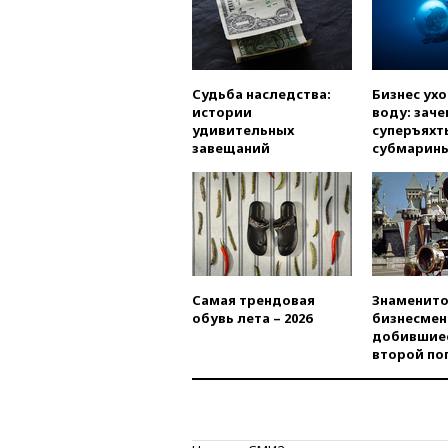
Судьба наследства:
Бизнес ух
истории
воду: заче
удивительных
суперъяхт
завещаний
субмарин
Самая трендовая
Знаменито
обувь лета – 2026
бизнесмен
добившиес
второй по