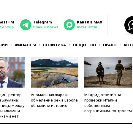
ness FM
Telegram
Канал в MAX
ой эфир
t.me/BFMnews
max.ru/bfm
НИИ
ФИНАНСЫ
ПОЛИТИКА
ОБЩЕСТВО
ПРАВО
АВТ
дин, ректор
Аномальная жара и
Мадрид ответил на
 Баумана:
обмеление рек в Европе
проверки Италии
зницы между
обнажили историю
собственным
ьниками и
пограничным контролем
иками нет