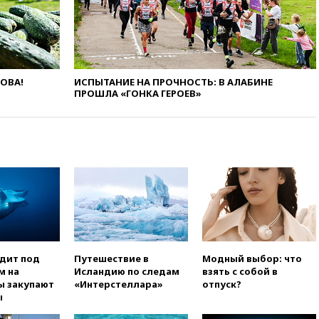
Ормузе
вчера, 18:56
«Газпром»: объем
газа в европейских подземных
хранилищах достиг
антирекорда
ЛОВА!
ИСПЫТАНИЕ НА ПРОЧНОСТЬ: В АЛАБИНЕ
вчера, 18:25
ТАСС: Уиткофф и
ПРОШЛА «ГОНКА ГЕРОЕВ»
Кушнер могут вскоре посетить
Москву и Киев
вчера, 17:43
«Тиса» выдвинула
экс-председателя Верховного
суда на пост президента
Венгрии
вчера, 16:50
Politico: «Газовая
авантюра Германии ставит под
угрозу европейскую зиму»
вчера, 16:16
Беспилотник
одит под
Путешествие в
Модный выбор: что
взорвался вблизи
м на
Исландию по следам
взять с собой в
газопровода в Болгарии
ы закупают
«Интерстеллара»
отпуск?
вчера, 15:25
При атаке БПЛА в
ы
Белгородской области погиб