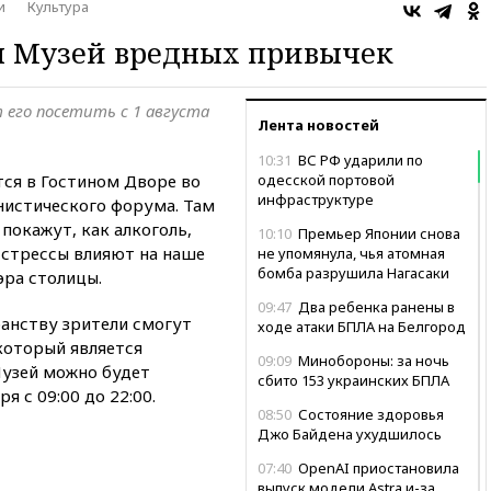
и
Культура
я Музей вредных привычек
 его посетить с 1 августа
Лента новостей
10:31
ВС РФ ударили по
ся в Гостином Дворе во
одесской портовой
инфраструктуре
истического форума. Там
покажут, как алкоголь,
10:10
Премьер Японии снова
 стрессы влияют на наше
не упомянула, чья атомная
бомба разрушила Нагасаки
ра столицы.
09:47
Два ребенка ранены в
анству зрители смогут
ходе атаки БПЛА на Белгород
 который является
09:09
Минобороны: за ночь
Музей можно будет
сбито 153 украинских БПЛА
я с 09:00 до 22:00.
08:50
Состояние здоровья
Джо Байдена ухудшилось
07:40
OpenAI приостановила
выпуск модели Astra и-за