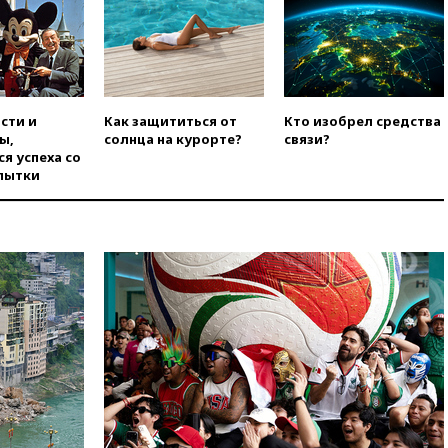
мирный житель
вчера, 14:54
В Аргентине умер
отец футболиста Лионеля
Месси
вчера, 14:43
Турция
ограничила судоходство в
сти и
Как защититься от
Кто изобрел средства
Черном море
ы,
солнца на курорте?
связи?
я успеха со
вчера, 14:20
Генпрокурором
пытки
США стал Тодд Бланш
вчера, 13:37
Пляжи
Геленджика закрыты из-за
опасности БПЛА
вчера, 13:03
Испания ввела
погранконтроль для
итальянских туристов
вчера, 12:27
Возгорание на
Ильском НПЗ, вызванное
атакой БПЛА, потушили
вчера, 11:47
Суд оставил под
арестом Rolls-Royce блогера