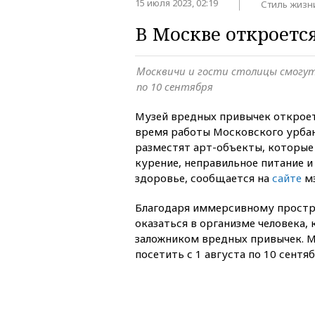
15 июля 2023, 02:19
Стиль жизн
В Москве откроетс
Москвичи и гости столицы смогут
по 10 сентября
Музей вредных привычек откроет
время работы Московского урбан
разместят арт-объекты, которые 
курение, неправильное питание и
здоровье, сообщается на
сайте
мэ
Благодаря иммерсивному простр
оказаться в организме человека,
заложником вредных привычек. 
посетить с 1 августа по 10 сентябр