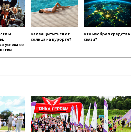
режиссер Кирилл Соколов
снимет триллер для Netflix
вчера, 22:20
Турция призвала
к мораторию на удары по
торговым судам в Черном
сти и
Как защититься от
Кто изобрел средства
море
ы,
солнца на курорте?
связи?
я успеха со
вчера, 21:43
Экс-
пытки
председатель Верховного
суда Венгрии согласился стать
президентом республики
вчера, 20:58
Финляндия
введет экзамен для
претендентов на получение
гражданства
вчера, 20:12
Минобороны
Болгарии: упавший в стране
беспилотник, скорее всего,
был украинским
вчера, 19:29
ОАЭ обвинили
Иран в атаке на судно
нефтяной компании ADNOC в