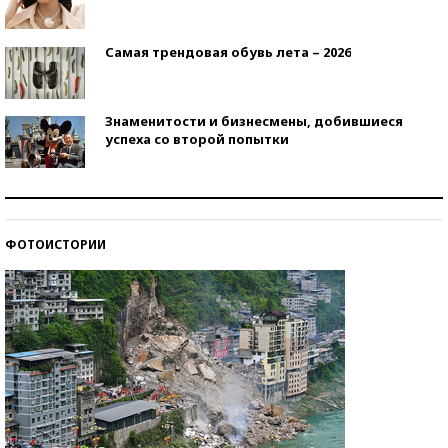
Самая трендовая обувь лета – 2026
Знаменитости и бизнесмены, добившиеся
успеха со второй попытки
Как защититься от солнца на курорте?
ФОТОИСТОРИИ
Кто изобрел средства связи?