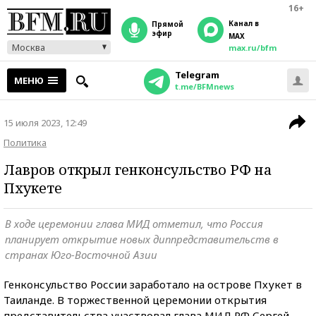
16+
Канал в
прямой
эфир
MAX
Москва
max.ru/bfm
Telegram
МЕНЮ
t.me/BFMnews
15 июля 2023, 12:49
Политика
Лавров открыл генконсульство РФ на
Пхукете
В ходе церемонии глава МИД отметил, что Россия
планирует открытие новых диппредставительств в
странах Юго-Восточной Азии
Генконсульство России заработало на острове Пхукет в
Таиланде. В торжественной церемонии открытия
представительства участвовал глава МИД РФ Сергей