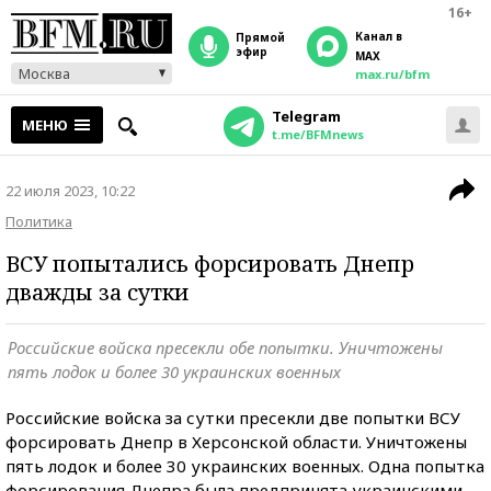
16+
Канал в
прямой
эфир
MAX
Москва
max.ru/bfm
Telegram
МЕНЮ
t.me/BFMnews
22 июля 2023, 10:22
Политика
ВСУ попытались форсировать Днепр
дважды за сутки
Российские войска пресекли обе попытки. Уничтожены
пять лодок и более 30 украинских военных
Российские войска за сутки пресекли две попытки ВСУ
форсировать Днепр в Херсонской области. Уничтожены
пять лодок и более 30 украинских военных. Одна попытка
форсирования Днепра была предпринята украинскими