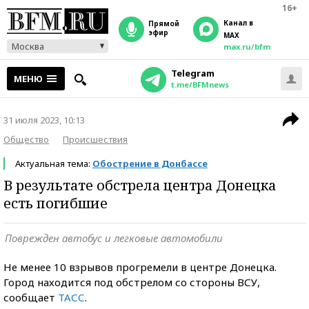
16+
Канал в
прямой
эфир
MAX
Москва
max.ru/bfm
Telegram
МЕНЮ
t.me/BFMnews
31 июля 2023, 10:13
Общество
Происшествия
Актуальная тема:
Обострение в Донбассе
В результате обстрела центра Донецка
есть погибшие
Поврежден автобус и легковые автомобили
Не менее 10 взрывов прогремели в центре Донецка.
Город находится под обстрелом со стороны ВСУ,
сообщает
ТАСС
.