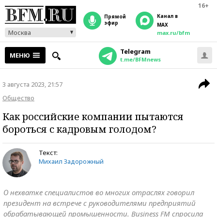
16+
Канал в
прямой
эфир
MAX
Москва
max.ru/bfm
Telegram
МЕНЮ
t.me/BFMnews
3 августа 2023, 21:57
Общество
Как российские компании пытаются
бороться с кадровым голодом?
Текст:
Михаил Задорожный
О нехватке специалистов во многих отраслях говорил
президент на встрече с руководителями предприятий
обрабатывающей промышенности. Business FM спросила