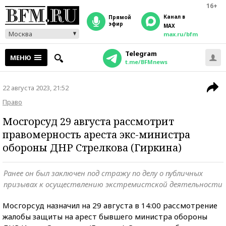
16+
Канал в
прямой
эфир
MAX
Москва
max.ru/bfm
Telegram
МЕНЮ
t.me/BFMnews
22 августа 2023, 21:52
Право
Мосгорсуд 29 августа рассмотрит
правомерность ареста экс-министра
обороны ДНР Стрелкова (Гиркина)
Ранее он был заключен под стражу по делу о публичных
призывах к осуществлению экстремистской деятельности
Мосгорсуд назначил на 29 августа в 14:00 рассмотрение
жалобы защиты на арест бывшего министра обороны