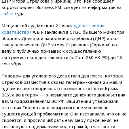
ДНР Игоря Стрелкова (Гиркина). Это, как сообщает
корреспондент Business FM, следует из информации на
сайте
суда.
Мещанский суд Москвы 21 июля
удовлетворил
ходатайство
ФСБ и заключил в СИЗО бывшего министра
обороны Донецкой народной республики (ДНР) и экс-
главу ополченцев ДНР Игоря Стрелкова (Гиркина) по
делу о публичных призывах к осуществлению
экстремистской деятельности (ч. 2 ст. 280 УК РФ) до 18
сентября.
Поводом для уголовного дела стали два поста, которые
Стрелков разместил в своем телеграм-канале 25 мая. В
одном из них говорилось о возможности сдачи Крыма
ВСУ, а во втором — о невыплате денежного довольствия
двум подразделениям ВС РФ. Защитники утверждали,
что в них Гиркин лишь «выразил свое мнение» по
существующей проблематике. Они настаивали, что он не
скроется, и просили избрать ему меру пресечения, не
связанную с содержанием под стражей, в частности