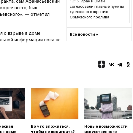
еракта, сам Афанасьевский
12:15
Иран и Оман
согласовали главные пункты
скорее всего, был
сделки по открытию
ьевского», — отметил
Ормузского пролива
11:58
Politico: США
восстановили обмен
я о взрыве в доме
Все новости »
разведданными с Украиной
льной информации пока не
11:58
Великобритания
расширила санкции против
России
11:37
В Ярославской области
обломки БПЛА упали в
резервуары НПЗ
11:19
МИД России ответил на
критику мэра Хиросимы в
годовщину ядерной
бомбардировки
10:57
Оверчук заявил о
сокращении товарооборота
России и Армении на две
ческая
Во что вложиться,
Новые возможности
трети
: новые
чтобы не проиграть?
искусственного