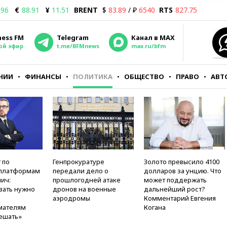
.96
€
88.91
¥
11.51
BRENT
$
83.89
/ ₽
6540
RTS
827.75
ness FM
Telegram
Канал в MAX
ой эфир
t.me/BFMnews
max.ru/bfm
НИИ
ФИНАНСЫ
ПОЛИТИКА
ОБЩЕСТВО
ПРАВО
АВТ
 по
Генпрокуратуре
Золото превысило 4100
платформам
передали дело о
долларов за унцию. Что
ич:
прошлогодней атаке
может поддержать
вать нужно
дронов на военные
дальнейший рост?
аэродромы
Комментарий Евгения
мателям
Когана
ешать»