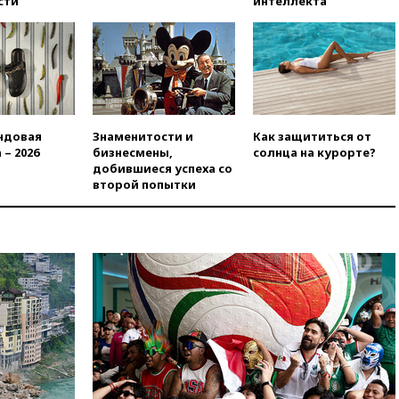
сти
интеллекта
технологий
07:00
Силы ПВО сбили шесть
БПЛА ВСУ, летевших на
Москву
06:25
Золото подорожало до
$4350 за тройскую унцию
ндовая
Знаменитости и
Как защититься от
06:01
МИД РФ: Казахстан
 – 2026
бизнесмены,
солнца на курорте?
понимает сущность киевского
добившиеся успеха со
режима
второй попытки
05:10
Дом детства Нила
Армстронга впервые за 38 лет
выставили на продажу
04:00
Мирошник: России стоит
быть готовой к продолжению
украинского конфликта
03:16
Трамп заявил, что
предпочел бы соглашение с
Ираном
02:06
Лантратова: судьба
сотни жителей Курской