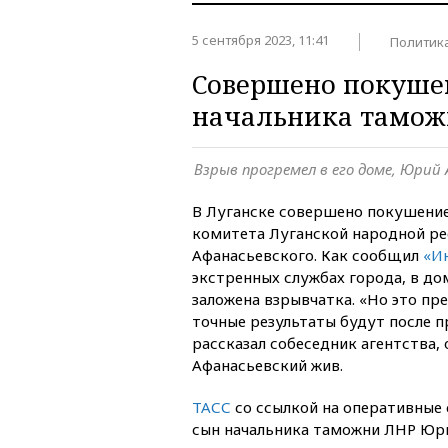
5 сентября 2023, 11:41
Политик
Совершено покуше
начальника тамож
Взрыв прогремел в его доме, Юрий
В Луганске совершено покушение
комитета Луганской народной ре
Афанасьевского. Как сообщил
«И
экстренных службах города, в д
заложена взрывчатка. «Но это пр
точные результаты будут после п
рассказал собеседник агентства, 
Афанасьевский жив.
ТАСС
со ссылкой на оперативные 
сын начальника таможни ЛНР Юр