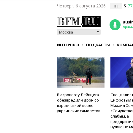
Четверг, 6 августа 2026
$
77
ЦБ
Busi
прям
Москва
ИНТЕРВЬЮ
ПОДКАСТЫ
КОМПА
СТИЛЬ
ТЕСТЫ
В аэропорту Лейпцига
Специалист
обезвредили дрон со
цифровым 
взрывчаткой возле
Михаил Хом
украинских самолетов
«Сочувство
слабым, а
предприни
нужно не м