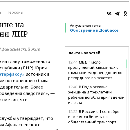
а
Персоны
ние на
Актуальная тема:
Обострение в Донбассе
ни ЛНР
 Афанасьевский жив
Лента новостей
 на главу таможенного
12:44
МВД: число
спублики (ЛНР) Юрия
преступлений, связанных с
отмыванием денег, достигло
нтерфаксу»
источник в
рекордного показателя
оме потерпевшего была
едварительно. Более
12:40
В Подмосковье
женщина и трехлетний
роведения следствия», —
ребенок погибли при падении
отметив, что
из окна
12:22
В России с 1 сентября
изменятся билеты на
службы утверждает, что
общественный транспорт
ия Афанасьевского