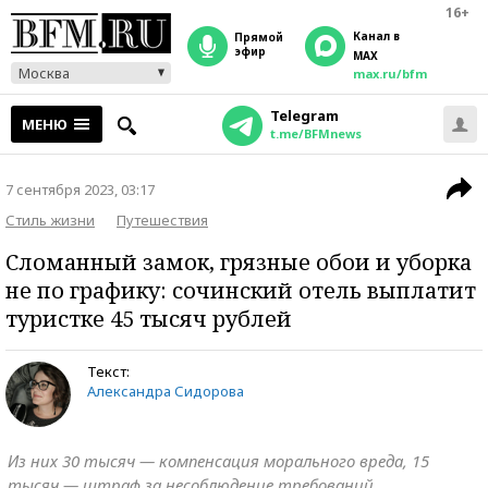
16+
Канал в
прямой
эфир
MAX
Москва
max.ru/bfm
Telegram
МЕНЮ
t.me/BFMnews
7 сентября 2023, 03:17
Стиль жизни
Путешествия
Сломанный замок, грязные обои и уборка
не по графику: сочинский отель выплатит
туристке 45 тысяч рублей
Текст:
Александра Сидорова
Из них 30 тысяч — компенсация морального вреда, 15
тысяч — штраф за несоблюдение требований