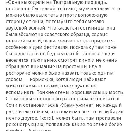
«Окна выходили на Театральную площадь,
постоянно был какой-то гвалт, музыка такая, что
можно было вылететь в противоположную
сторону от окна, потому что тебя сметало
звуковой волной. Что касается гостиницы, она
была абсолютно советского образца, сервис
неназойливый, белье меняют когда придется,
особенно в дни фестиваля, поскольку там тоже
была достаточно бедламная обстановка. Люди
веселятся, пьют вино, смотрят кино и не очень
обращают внимание на простыни. Еду в
ресторане можно было назвать только одним
словом — кормежка, когда люди набивают
животы чем-то таким, о чем лучше не
вспоминать. Тонкие стены, хорошая слышимость.
С той поры я несколько раз порывался поехать в
Сочи и остановиться в «Жемчужине», но каждый
раз, читая отзывы, я вспоминал все это и выбирал
нечто другое, [хотя], может быть, там произвели
реконструкцию, появились какие-то этажи более
комфортабельные».