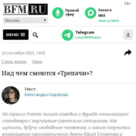
16+
Канал в
прямой
эфир
MAX
Москва
max.ru/bfm
Telegram
МЕНЮ
t.me/BFMnews
22 сентября 2023, 14:05
Стиль жизни
Кино
Над чем смеются «Трепачи»?
Текст:
Александра Сидорова
На сервисе Premier вышла комедия о дружбе начинающего
стендапера с ворчливым советским сатириком. Как
шутить, будучи свободным человеком, и каким получилось
возвращение харизматичного дуэта Юрия Стоянова и