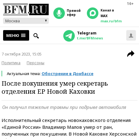
16+
Канал в
прямой
эфир
MAX
Москва
max.ru/bfm
Telegram
МЕНЮ
t.me/BFMnews
7 октября 2023, 15:05
Политика
Персоны
Актуальная тема:
Обострение в Донбассе
После покушения умер секретарь
отделения ЕР Новой Каховки
Он получил тяжелые травмы при подрыве автомобиля
Исполнительный секретарь новокаховского отделения
«Единой России» Владимир Малов умер от ран,
полученных при покушении. В Новой Каховке Херсонской