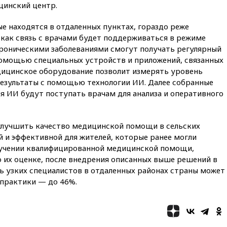
цинский центр.
13:58
Медведев назвал
Японию вассалом США
е находятся в отдаленных пунктах, гораздо реже
13:45
В Петербурге достроили
 как связь с врачами будет поддерживаться в режиме
новый тоннель зеленой ветки
хроническими заболеваниями смогут получать регулярный
метро
помощью специальных устройств и приложений, связанных
13:38
В эфире «Радиостанции
дицинское оборудование позволит измерять уровень
Судного дня» прозвучали три
результаты с помощью технологии ИИ. Далее собранные
сообщения
я ИИ будут поступать врачам для анализа и оперативного
13:29
Восемь человек
пострадали при наезде
автомобиля на толпу в Омске
улучшить качество медицинской помощи в сельских
ой и эффективной для жителей, которые ранее могли
13:19
WP: Трамп определился
со своим преемником
лучении квалифицированной медицинской помощи,
 их оценке, после внедрения описанных выше решений в
13:13
СК возбудил дело по
ь узких специалистов в отдаленных районах страны может
факту гибели женщины и
 практики — до 46%.
ребенка в Раменском
12:57
В Луганске при ракетном
ударе ВСУ по складу
пострадали пять человек