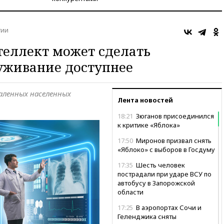
гии
еллект может сделать
уживание доступнее
даленных населенных
Лента новостей
18:21
Зюганов присоединился
к критике «Яблока»
17:50
Миронов призвал снять
«Яблоко» с выборов в Госдуму
17:35
Шесть человек
пострадали при ударе ВСУ по
автобусу в Запорожской
области
17:25
В аэропортах Сочи и
Геленджика сняты