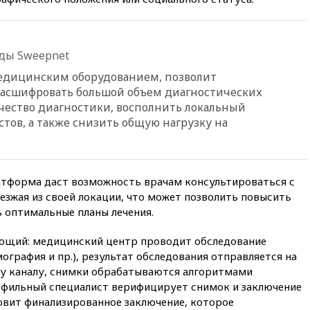
15:15
В половине штатов США
зафиксирована вспышка
сальмонеллеза
еды Sweepnet
14:57
Жара в Европе может
нанести ущерб экономике в
едицинским оборудованием, позволит
размере €800 млрд
расшифровать большой объем диагностических
чество диагностики, восполнить локальный
14:49
Пентагон озаботился
критикой Трампа по поводу
тов, а также снизить общую нагрузку на
дефицита боеприпасов
14:40
В Германии задержан
украинец за шпионаж на
оборонном предприятии
атформа даст возможность врачам консультироваться с
езжая из своей локации, что может позволить повысить
14:21
АТОР сообщила о
 оптимальные планы лечения.
снижении цен на авиабилеты
в России
ющий: медицинский центр проводит обследование
14:19
Масштабный сбой
ография и пр.), результат обследования отправляется на
произошел в рунете
у каналу, снимки обрабатываются алгоритмами
14:14
«Ведомости»: Озон банк
рофильный специалист верифицирует снимок и заключение
не пострадает от британских
овит финализированное заключение, которое
санкций