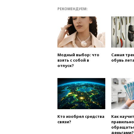
РЕКОМЕНДУЕМ:
Модный выбор: что
Самая тре
взять с собой в
обувь лета
отпуск?
Кто изобрел средства
Как научи
связи?
правильно
обращатьс
деньгами?