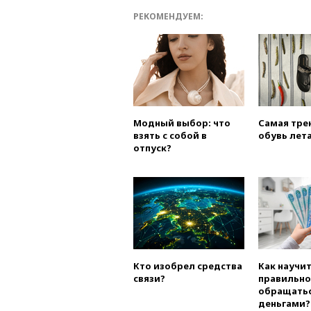
РЕКОМЕНДУЕМ:
Модный выбор: что
Самая тре
взять с собой в
обувь лета
отпуск?
Кто изобрел средства
Как научи
связи?
правильно
обращатьс
деньгами?