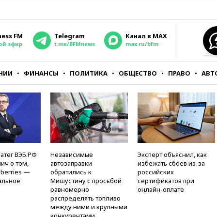
ness FM
Telegram
Канал в MAX
ой эфир
t.me/BFMnews
max.ru/bfm
НИИ
ФИНАНСЫ
ПОЛИТИКА
ОБЩЕСТВО
ПРАВО
АВТ
атег ВЭБ.РФ
Независимые
Эксперт объяснил, как
ич о том,
автозаправки
избежать сбоев из-за
berries —
обратились к
российских
альное
Мишустину с просьбой
сертификатов при
равномерно
онлайн-оплате
распределять топливо
между ними и крупными
конкурентами