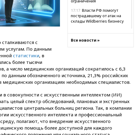
ограничения
17:17
Власти РФ помогут
пострадавшему от атак на
склады Wildberries бизнесу
16:55
Экс-директору Popcorn
Books запросили четыре года
Все новости »
условно
о сталкиваются с
им услугам. По данным
16:46
ЦБ: международные
енной
статистики
, в
резервы России снизились
ылись более тысячи
16:35
На восстановление
, а число медицинских организаций сократилось с 6,3
Херсонской области направят
о, по данным обозначенного источника, 21,3% российских
6,8 млрд рублей
в медицинских организациях необходимых специалистов.
16:16
The Guardian: ученые
США создали
и в совокупности с искусственным интеллектом (ИИ)
гипоаллергенных собак
чать целый спектр обследований, плановых и экстренных
15:45
Спутник «Электро-Л» №
иалистов центральных больниц региона. Так, в компании
5 введен в эксплуатацию
гии искусственного интеллекта и профессиональный
15:35
Два человека погибли
среду, полагают, что внедрение искусственного
при атаках дронов ВСУ в
дицинскую помощь более доступной для каждого
Брянской области
рафического положения или социального статуса.