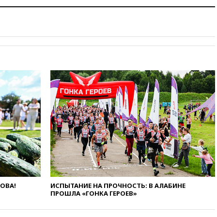
11:37
В Ярославской области
обломки БПЛА упали в
резервуары НПЗ
11:19
МИД России ответил на
критику мэра Хиросимы в
годовщину ядерной
бомбардировки
10:57
Оверчук заявил о
сокращении товарооборота
России и Армении на две
трети
10:54
Президент ФИФА
Джанни Инфантино сумел
сохранить пост
10:38
Роскачество нашло
кишечную палочку в бургерах
пяти популярных сетей
фастфуда
ЛОВА!
ИСПЫТАНИЕ НА ПРОЧНОСТЬ: В АЛАБИНЕ
ПРОШЛА «ГОНКА ГЕРОЕВ»
10:19
СКР рассматривает три
основные версии
произошедшего с Cessna-182