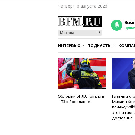
Четверг, 6 августа 2026
Busi
прям
Москва
ИНТЕРВЬЮ
ПОДКАСТЫ
КОМПА
СТИЛЬ
ТЕСТЫ
Обломки БПЛА попали в
Главный стр
НПЗ в Ярославле
Михаил Хом
почему Wild
это национ
достояние