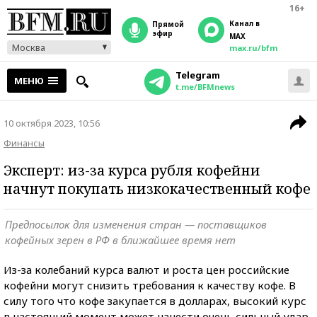
16+
Канал в
прямой
эфир
MAX
Москва
max.ru/bfm
Telegram
МЕНЮ
t.me/BFMnews
10 октября 2023, 10:56
Финансы
Эксперт: из-за курса рубля кофейни
начнут покупать низкокачественный кофе
Предпосылок для изменения стран — поставщиков
кофейных зерен в РФ в ближайшее время нет
Из-за колебаний курса валют и роста цен российские
кофейни могут снизить требования к качеству кофе. В
силу того что кофе закупается в долларах, высокий курс
в настоящий момент может нанести очень сильный удар