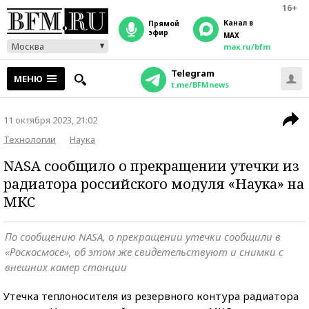
16+
Канал в
прямой
эфир
MAX
Москва
max.ru/bfm
Telegram
МЕНЮ
t.me/BFMnews
11 октября 2023, 21:02
Технологии
Наука
NASA сообщило о прекращении утечки из
радиатора российского модуля «Наука» на
МКС
По сообщению NASA, о прекращении утечки сообщили в
«Роскосмосе», об этом же свидетельствуют и снимки с
внешних камер станции
Утечка теплоносителя из резервного контура радиатора