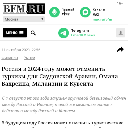
16+
Канал в
прямой
эфир
MAX
Москва
max.ru/bfm
Telegram
МЕНЮ
t.me/BFMnews
11 октября 2023, 22:56
Финансы
Рынки
Россия в 2024 году может отменить
турвизы для Саудовской Аравии, Омана
Бахрейна, Малайзии и Кувейта
С 1 августа этого года запущен групповой безвизовый обмен
между Россией и Ираном, такой же механизм готов к
действию между Россией и Китаем
В будущем году Россия может отменить туристические