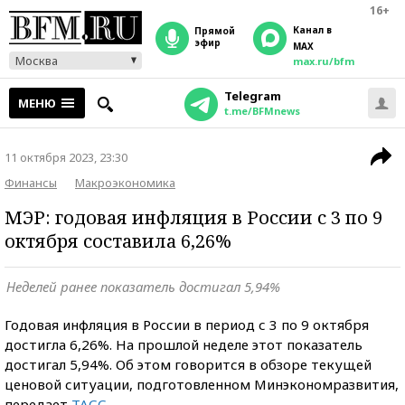
16+
Канал в
прямой
эфир
MAX
Москва
max.ru/bfm
Telegram
МЕНЮ
t.me/BFMnews
11 октября 2023, 23:30
Финансы
Макроэкономика
МЭР: годовая инфляция в России с 3 по 9
октября составила 6,26%
Неделей ранее показатель достигал 5,94%
Годовая инфляция в России в период с 3 по 9 октября
достигла 6,26%. На прошлой неделе этот показатель
достигал 5,94%. Об этом говорится в обзоре текущей
ценовой ситуации, подготовленном Минэкономразвития,
передает
ТАСС
.