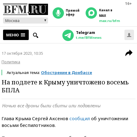
16+
Канал в
прямой
эфир
MAX
Москва
max.ru/bfm
Telegram
МЕНЮ
t.me/BFMnews
17 октября 2023, 10:35
Политика
Актуальная тема:
Обострение в Донбассе
На подлете к Крыму уничтожено восемь
БПЛА
Ночью все дроны были сбиты или подавлены
Глава Крыма Сергей Аксенов
сообщил
об уничтожении
восьми беспилотников.