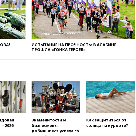
вчера, 22:35
Винисиус
продлил контракт с «Реалом»
до 2032 года
вчера, 22:28
Отказаться от
российского гражданства
станет значительно дороже
ЛОВА!
ИСПЫТАНИЕ НА ПРОЧНОСТЬ: В АЛАБИНЕ
вчера, 22:20
Путин назвал 76-ю
ПРОШЛА «ГОНКА ГЕРОЕВ»
гвардейскую десантно-
штурмовую дивизию
легендарной
вчера, 22:15
Путин заслушал
доклад о ситуации на
добропольском направлении
вчера, 21:58
Генпрокуратура
признала нежелательным в
РФ американский Human
Rights Foundation
ндовая
Знаменитости и
Как защититься от
вчера, 21:35
«Аэрофлот»
 – 2026
бизнесмены,
солнца на курорте?
отменяет часть рейсов в Сочи
добившиеся успеха со
и Геленджик