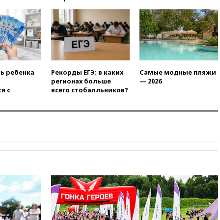
03:00
МИД РФ: попытки Запада
рассорить Россию и Казахстан
обречены на провал
02:00
Ни один водоем Англии
не соответствует нормам
химической безопасности
01:00
Трамп: США сами
ть ребенка
Рекорды ЕГЭ: в каких
Самые модные пляжи
нуждаются в дальнобойных
регионах больше
— 2026
ракетах и системах Patriot
я с
всего стобалльников?
00:01
Трамп заявил о
необходимости пополнения
арсенала США
вчера, 23:28
Слуцкий призвал
признать «Яблоко»
нежелательной организацией
вчера, 23:15
В Смоленске
ребенок и женщина погибли
при падении деревьев во
время урагана
вчера, 22:55
В Москве в
пятницу ожидаются ливни