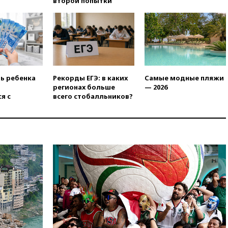
второй попытки
вчера, 21:25
Руслан Терновой
выиграл золото чемпионата
Европы в прыжках с 10-
метровой вышки
вчера, 21:10
РФ не получала
обращений о прекращении
концессии строительства ж/д
ть ребенка
Рекорды ЕГЭ: в каких
Самые модные пляжи
в Армении
регионах больше
— 2026
вчера, 21:00
В России вновь
я с
всего стобалльников?
обсуждают эксперимент по
онлайн-продаже алкоголя
вчера, 20:45
Матвиенко:
россиянам могут
рекомендовать не посещать
Армению
вчера, 20:35
ПВО за день
сбила еще 281 украинский
беспилотник над Россией
вчера, 20:27
Ямпольская
призвала оптимизировать
олимпиады для поступления в