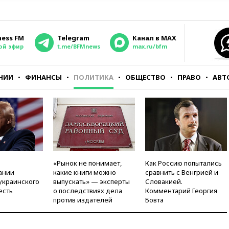
ness FM
Telegram
Канал в MAX
ой эфир
t.me/BFMnews
max.ru/bfm
НИИ
ФИНАНСЫ
ПОЛИТИКА
ОБЩЕСТВО
ПРАВО
АВТ
«Рынок не понимает,
Как Россию попытались
ании
какие книги можно
сравнить с Венгрией и
украинского
выпускать» — эксперты
Словакией.
есть
о последствиях дела
Комментарий Георгия
против издателей
Бовта