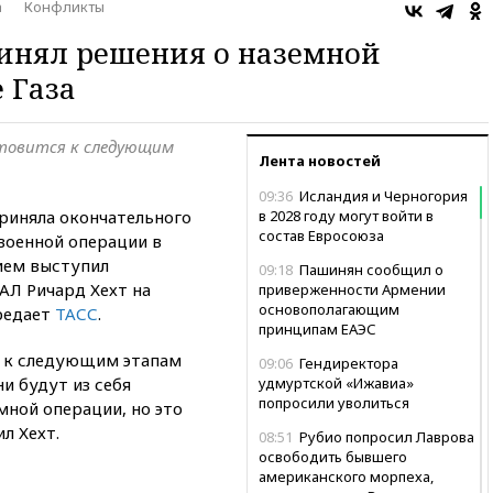
а
Конфликты
инял решения о наземной
 Газа
товится к следующим
Лента новостей
09:36
Исландия и Черногория
риняла окончательного
в 2028 году могут войти в
состав Евросоюза
военной операции в
ием выступил
09:18
Пашинян сообщил о
АЛ Ричард Хехт на
приверженности Армении
основополагающим
ередает
ТАСС
.
принципам ЕАЭС
я к следующим этапам
09:06
Гендиректора
ни будут из себя
удмуртской «Ижавиа»
попросили уволиться
мной операции, но это
л Хехт.
08:51
Рубио попросил Лаврова
освободить бывшего
американского морпеха,