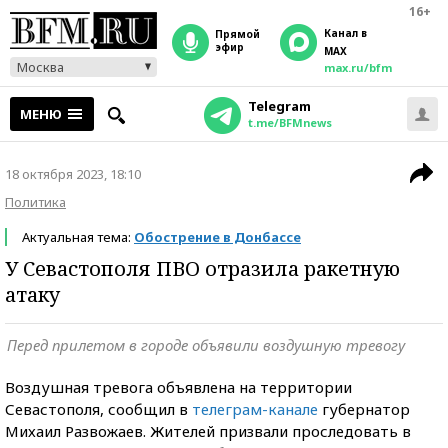
16+
Канал в
прямой
эфир
MAX
Москва
max.ru/bfm
Telegram
МЕНЮ
t.me/BFMnews
18 октября 2023, 18:10
Политика
Актуальная тема:
Обострение в Донбассе
У Севастополя ПВО отразила ракетную
атаку
Перед прилетом в городе объявили воздушную тревогу
Воздушная тревога объявлена на территории
Севастополя, сообщил в
телеграм-канале
губернатор
Михаил Развожаев. Жителей призвали проследовать в