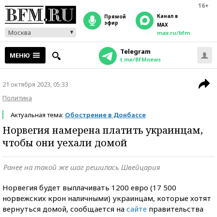
16+
Канал в
прямой
эфир
MAX
Москва
max.ru/bfm
Telegram
МЕНЮ
t.me/BFMnews
21 октября 2023, 05:33
Политика
Актуальная тема:
Обострение в Донбассе
Норвегия намерена платить украинцам,
чтобы они уехали домой
Ранее на такой же шаг решилась Швейцария
Норвегия будет выплачивать 1200 евро (17 500
норвежских крон наличными) украинцам, которые хотят
вернуться домой, сообщается на
сайте
правительства