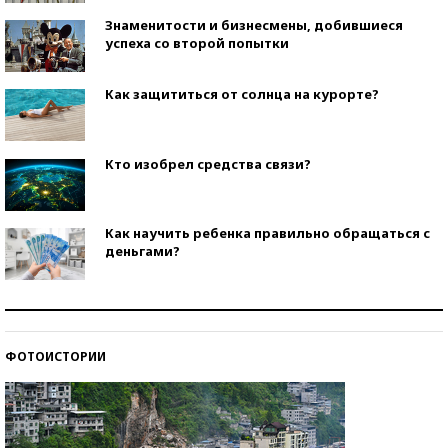
Знаменитости и бизнесмены, добившиеся
успеха со второй попытки
Как защититься от солнца на курорте?
Кто изобрел средства связи?
Как научить ребенка правильно обращаться с
деньгами?
Рекорды ЕГЭ: в каких регионах больше всего
стобалльников?
ФОТОИСТОРИИ
Самые модные пляжи — 2026