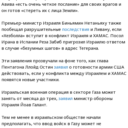
Авива «есть очень четкое послание» для своих врагов и
он готов «стереть их с лица Земли».
Премьер-министр Израиля Биньямин Нетаньяху также
пообещал разрушительные
последствия
и Ливану, если
«Хезболла» вступит в конфликт Израиля и ХАМАС. Посол
Ирана в Испании Реза Забиб пригрозил Израилю ответом
в случае «безумных шагов» в адрес Тегерана.
Эти заявления прозвучали на фоне того, как глава
Пентагона Ллойд Остин
заявил
о готовности армии США
действовать, если у конфликта между Израилем и ХАМАС
появятся новые участники.
Израильская военная операция в секторе Газа может
занять от месяца до трех,
заявил
министр обороны
Израиля Йоав Галант.
Тем не менее в израильском обществе начали
предполагать, что ввод войск в Газу может не