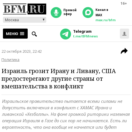
16+
Канал в
прямой
эфир
MAX
Москва
max.ru/bfm
Telegram
МЕНЮ
t.me/BFMnews
22 октября 2023, 22:42
Политика
Израиль грозит Ирану и Ливану, США
предостерегают другие страны от
вмешательства в конфликт
Израильское правительство пытается всеми силами не
допустить включения в конфликт с ХАМАС Ирана и
ливанской «Хезболлы». На фоне громкой риторики наземная
операция Израиля в Газе до сих пор не начинается. Есть ли
вероятность, что она вообще не начнется или будет