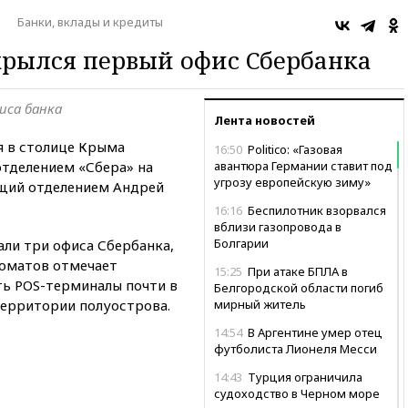
Банки, вклады и кредиты
крылся первый офис Сбербанка
иса банка
Лента новостей
я в столице Крыма
16:50
Politico: «Газовая
отделением «Сбера» на
авантюра Германии ставит под
угрозу европейскую зиму»
щий отделением Андрей
16:16
Беспилотник взорвался
вблизи газопровода в
Болгарии
али три офиса Сбербанка,
коматов отмечает
15:25
При атаке БПЛА в
сть POS-терминалы почти в
Белгородской области погиб
территории полуострова.
мирный житель
14:54
В Аргентине умер отец
футболиста Лионеля Месси
14:43
Турция ограничила
судоходство в Черном море