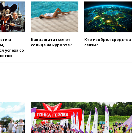
территорией РФ
09:25
Ильский НПЗ на Кубани
загорелся после падения
обломков дрона
08:57
Собянин сообщил о
сти и
Как защититься от
Кто изобрел средства
девяти БПЛА, сбитых на
ы,
солнца на курорте?
связи?
подлете к Москве
я успеха со
08:42
Силы ПВО сбили почти
пытки
400 БПЛА над российскими
регионами
08:16
Лукашенко призвал
белорусов покупать избы в
селах
07:30
Нигерия стала
крупнейшим поставщиком
авиатоплива в Европу
06:30
США и Колумбия
обсуждают координацию
усилий против наркотрафика