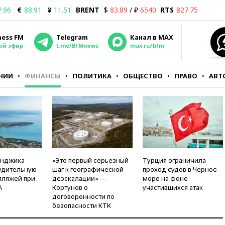
7.96
€
88.91
¥
11.51
BRENT
$
83.89
/ ₽
6540
RTS
827.75
ness FM
Telegram
Канал в MAX
ой эфир
t.me/BFMnews
max.ru/bfm
НИИ
ФИНАНСЫ
ПОЛИТИКА
ОБЩЕСТВО
ПРАВО
АВТ
енджика
«Это первый серьезный
Турция ограничила
удительную
шаг к географической
проход судов в Черное
пляжей при
деэскалации» —
море на фоне
А
Кортунов о
участившихся атак
договоренности по
безопасности КТК