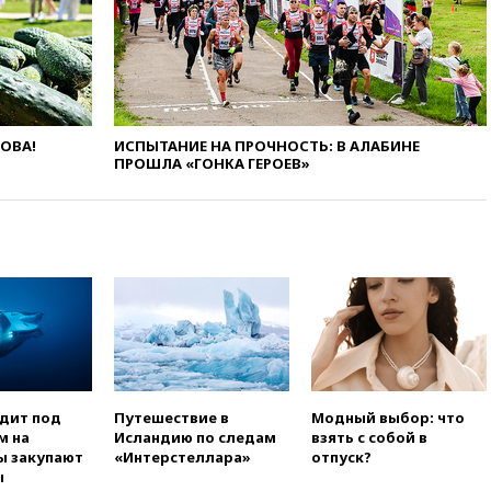
05:30
ВМС Испании усилили
присутствие в Сеуте на фоне
миграционного кризиса
03:30
В Минстрое сравнили
качество жилья в Нью-Йорке и
России
ЛОВА!
ИСПЫТАНИЕ НА ПРОЧНОСТЬ: В АЛАБИНЕ
02:30
Трамп попросил
ПРОШЛА «ГОНКА ГЕРОЕВ»
отпустить его с круглого стола
в Госдепе, чтобы «вести
войну»
01:35
Мигрант погиб при
попытке попасть из Марокко в
Сеуту на параплане
00:30
FT: ЕС не готов принять в
блок Украину из-за уровня
коррупции
вчера, 23:35
Лукашенко
объяснил экономическую
одит под
Путешествие в
Модный выбор: что
выгоду безвизового режима с
м на
Исландию по следам
взять с собой в
ЕС
ы закупают
«Интерстеллара»
отпуск?
ы
вчера, 22:59
На башню