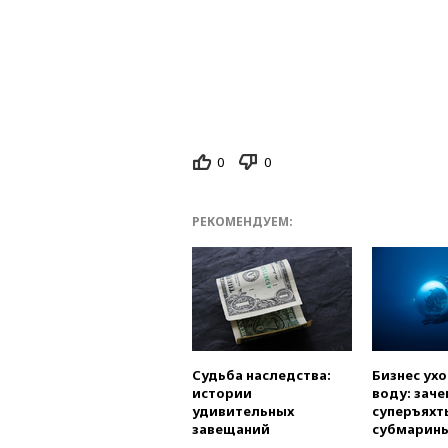
0
0
РЕКОМЕНДУЕМ:
Судьба наследства:
Бизнес ух
истории
воду: заче
удивительных
суперъяхт
завещаний
субмарин