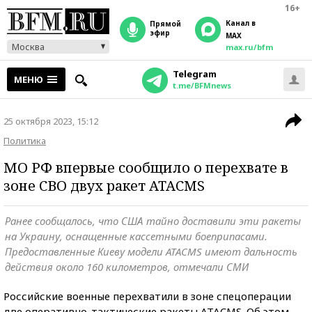
16+
Канал в
прямой
эфир
MAX
Москва
max.ru/bfm
Telegram
МЕНЮ
t.me/BFMnews
25 октября 2023, 15:12
Политика
МО РФ впервые сообщило о перехвате в
зоне СВО двух ракет ATACMS
Ранее сообщалось, что США тайно доставили эти ракеты
на Украину, оснащенные кассетными боеприпасами.
Предоставленные Киеву модели ATACMS имеют дальность
действия около 160 километров, отмечали СМИ
Российские военные перехватили в зоне спецоперации
две оперативно-тактические ракеты ATACMS. Об этом