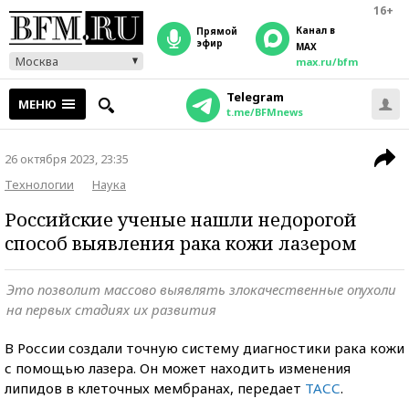
16+
Канал в
прямой
эфир
MAX
Москва
max.ru/bfm
Telegram
МЕНЮ
t.me/BFMnews
26 октября 2023, 23:35
Технологии
Наука
Российские ученые нашли недорогой
способ выявления рака кожи лазером
Это позволит массово выявлять злокачественные опухоли
на первых стадиях их развития
В России создали точную систему диагностики рака кожи
с помощью лазера. Он может находить изменения
липидов в клеточных мембранах, передает
ТАСС
.