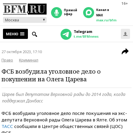
16+
Канал в
прямой
эфир
MAX
Москва
max.ru/bfm
Telegram
МЕНЮ
t.me/BFMnews
27 октября 2023, 17:10
Право
Криминал
ФСБ возбудила уголовное дело о
покушении на Олега Царева
Царев был депутатом Верховной рады до 2014 года, когда
поддержал Донбасс
ФСБ возбудила уголовное дело после покушения на экс-
депутата Верховной рады Олега Царева в Ялте. Об этом
ТАСС
сообщили в Центре общественных связей (ЦОС)
ФСБ.