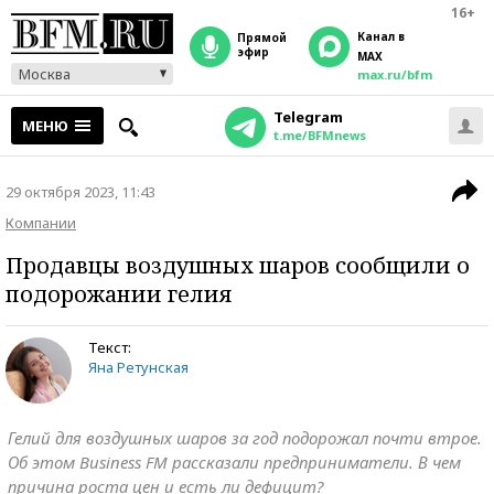
16+
Канал в
прямой
эфир
MAX
Москва
max.ru/bfm
Telegram
МЕНЮ
t.me/BFMnews
29 октября 2023, 11:43
Компании
Продавцы воздушных шаров сообщили о
подорожании гелия
Текст:
Яна Ретунская
Гелий для воздушных шаров за год подорожал почти втрое.
Об этом Business FM рассказали предприниматели. В чем
причина роста цен и есть ли дефицит?