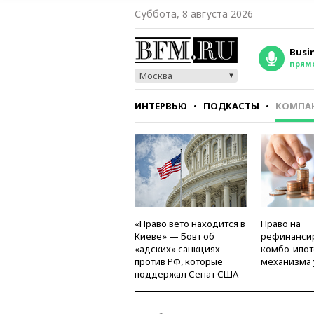
Суббота, 8 августа 2026
Busi
прям
Москва
ИНТЕРВЬЮ
ПОДКАСТЫ
КОМПА
СТИЛЬ
ТЕСТЫ
«Право вето находится в
Право на
Киеве» — Бовт об
рефинанси
«адских» санкциях
комбо-ипот
против РФ, которые
механизма 
поддержал Сенат США