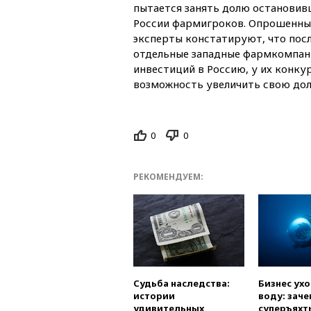
пытается занять долю остановив
России фармигроков. Опрошенны
эксперты констатируют, что посл
отдельные западные фармкомпан
инвестиций в Россию, у их конку
возможность увеличить свою дол
0
0
РЕКОМЕНДУЕМ:
Судьба наследства:
Бизнес ух
истории
воду: заче
удивительных
суперъяхт