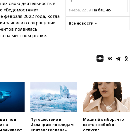
ЕС
ших свою деятельность в
е «Ведомостями»
вчера, 22:59
На башню
ресторана «Армения» в
е февраля 2022 года, когда
Москве вернут утраченную
ии заявили о сокращении
Все новости »
скульптуру балерины
рентов появилась
вчера, 22:45
Литовец
ю на местном рынке.
протаранил погранпункт при
попытке попасть в Россию
вчера, 22:28
Бессент
анонсировал скорое
соглашение о прекращении
огня США и Ирана
вчера, 22:15
Три человека
получили ножевые ранения
при нападении в Чехии
вчера, 22:00
Путин поручил
выделить средства на новые
РЛС для Белгородской
области
одит под
Путешествие в
Модный выбор: что
вчера, 21:56
The Atlantic: Маск
м на
Исландию по следам
взять с собой в
отказал Украине в
ы закупают
«Интерстеллара»
отпуск?