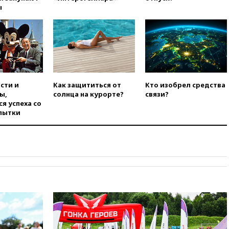
использовании Starlink для
ы
атак вглубь РФ
вчера, 21:35
После пожара на
складе в Брянске возбудили
уголовное дело
вчера, 21:26
Лидеры сборной
РФ по гимнастике получили
официальный отказ в визах от
сти и
Как защититься от
Кто изобрел средства
Хорватии
ы,
солнца на курорте?
связи?
я успеха со
вчера, 21:15
Пентагон
пытки
опубликовал 16 новых видео с
НЛО
вчера, 21:00
На границе
Украины с Польшей скопилось
свыше 6,5 тысячи грузовиков
вчера, 20:53
Швыдкой:
«Интервидение» точно
пройдет в 2026 году
вчера, 20:45
ПВО за день
сбила еще 75 украинских