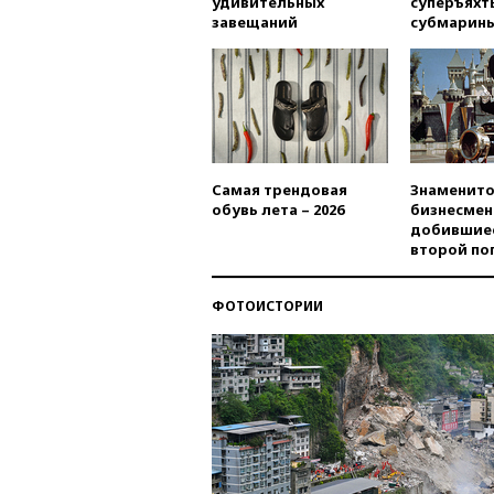
удивительных
суперъяхт
завещаний
субмарин
Самая трендовая
Знаменито
обувь лета – 2026
бизнесмен
добившиес
второй по
ФОТОИСТОРИИ