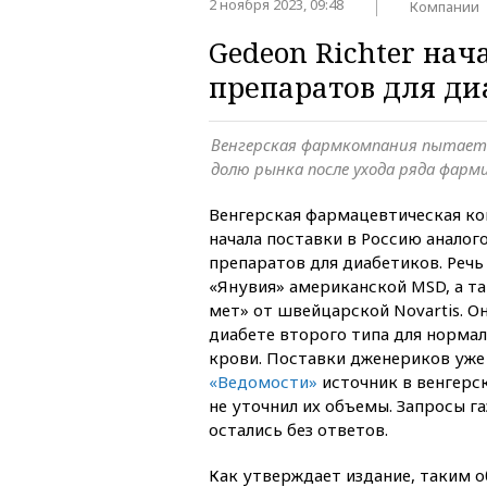
2 ноября 2023, 09:48
Компании
Gedeon Richter на
препаратов для ди
Венгерская фармкомпания пытает
долю рынка после ухода ряда фарм
Венгерская фармацевтическая ко
начала поставки в Россию аналог
препаратов для диабетиков. Речь
«Янувия» американской MSD, а та
мет» от швейцарской Novartis. О
диабете второго типа для норма
крови. Поставки дженериков уже 
«Ведомости»
источник в венгерс
не уточнил их объемы. Запросы га
остались без ответов.
Как утверждает издание, таким о