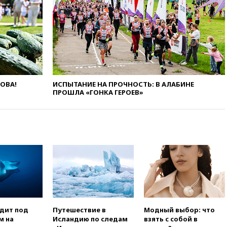
беспилотников над Россией
вчера, 20:35
Велосипедист
погиб при атаке FPV-дрона в
Белгородской области
вчера, 20:30
Лидию Невзорову
заочно арестовали по делу о
финансировании
экстремизма
ЛОВА!
ИСПЫТАНИЕ НА ПРОЧНОСТЬ: В АЛАБИНЕ
ПРОШЛА «ГОНКА ГЕРОЕВ»
вчера, 20:20
Суд США
постановил остановить
строительство бального зала в
Белом доме
вчера, 20:15
Сенат США
одобрил ужесточение
санкций против России и
Ирана
вчера, 20:00
СК возбудил дело
против журналистки Катерины
Гордеевой о фейках о ВС
России
одит под
Путешествие в
Модный выбор: что
м на
Исландию по следам
взять с собой в
вчера, 19:45
ISU предоставил