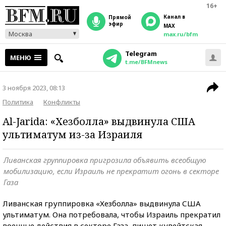
16+
Канал в
прямой
эфир
MAX
Москва
max.ru/bfm
Telegram
МЕНЮ
t.me/BFMnews
3 ноября 2023, 08:13
Политика
Конфликты
Al-Jarida: «Хезболла» выдвинула США
ультиматум из-за Израиля
Ливанская группировка пригрозила объявить всеобщую
мобилизацию, если Израиль не прекратит огонь в секторе
Газа
Ливанская группировка «Хезболла» выдвинула США
ультиматум. Она потребовала, чтобы Израиль прекратил
военные действия в секторе Газа, пишет кувейтская