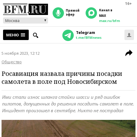
16+
Канал в
прямой
эфир
MAX
Москва
max.ru/bfm
Telegram
МЕНЮ
t.me/BFMnews
5 ноября 2023, 12:12
Общество
Росавиация назвала причины посадки
самолета в поле под Новосибирском
Ими стали износ шланга стойки шасси и ряд ошибок
пилотов, допущенных до решения посадить самолет в поле.
Инцидент произошел в сентябре. Никто не пострадал