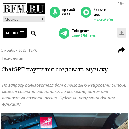
16+
Канал в
прямой
эфир
MAX
Москва
max.ru/bfm
Telegram
МЕНЮ
t.me/BFMnews
5 ноября 2023, 18:46
Технологии
ChatGPT научился создавать музыку
По запросу пользователя бот с помощью нейросети Suno AI
может сделать оригинальную мелодию, ритм или
полностью создать песню. Будет ли популярна данная
функция?