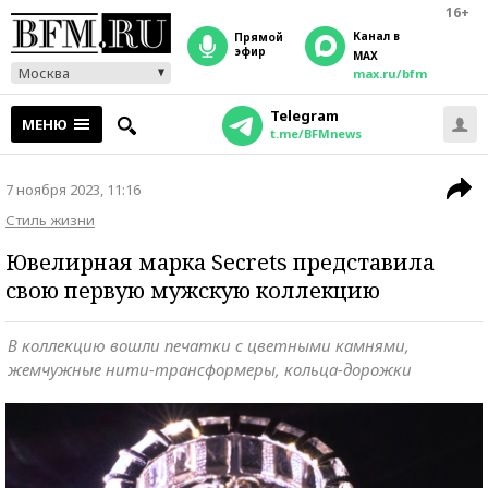
16+
Канал в
прямой
эфир
MAX
Москва
max.ru/bfm
Telegram
МЕНЮ
t.me/BFMnews
7 ноября 2023, 11:16
Стиль жизни
Ювелирная марка Secrets представила
свою первую мужскую коллекцию
В коллекцию вошли печатки с цветными камнями,
жемчужные нити-трансформеры, кольца-дорожки