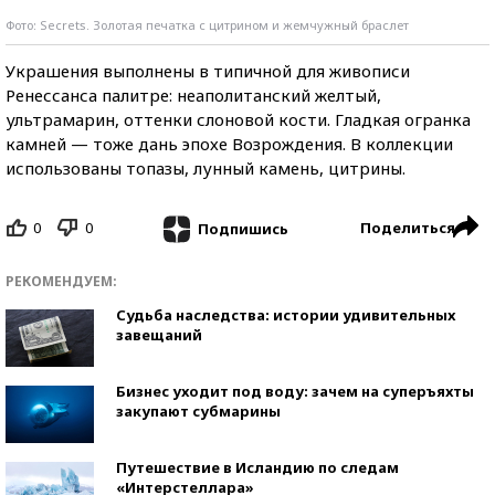
Фото: Secrets. Золотая печатка с цитрином и жемчужный браслет
Украшения выполнены в типичной для живописи
Ренессанса палитре: неаполитанский желтый,
ультрамарин, оттенки слоновой кости. Гладкая огранка
камней — тоже дань эпохе Возрождения. В коллекции
использованы топазы, лунный камень, цитрины.
0
0
Поделиться
Подпишись
РЕКОМЕНДУЕМ:
Судьба наследства: истории удивительных
завещаний
Бизнес уходит под воду: зачем на суперъяхты
закупают субмарины
Путешествие в Исландию по следам
«Интерстеллара»