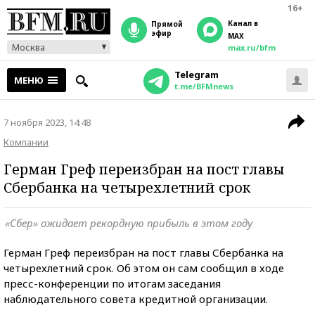
16+
Канал в
прямой
эфир
MAX
Москва
max.ru/bfm
Telegram
МЕНЮ
t.me/BFMnews
7 ноября 2023, 14:48
Компании
Герман Греф переизбран на пост главы
Сбербанка на четырехлетний срок
«Сбер» ожидает рекордную прибыль в этом году
Герман Греф переизбран на пост главы Сбербанка на
четырехлетний срок. Об этом он сам сообщил в ходе
пресс-конференции по итогам заседания
наблюдательного совета кредитной организации.