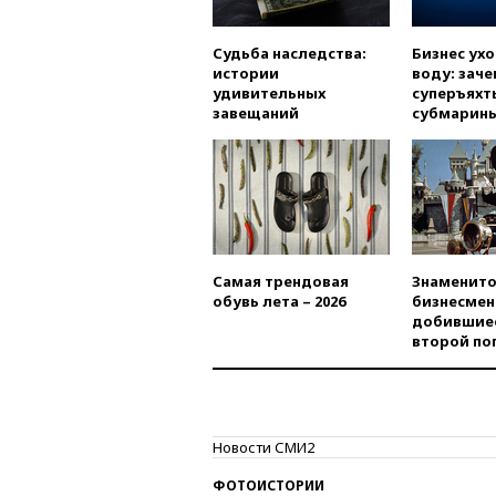
Судьба наследства:
Бизнес ух
истории
воду: заче
удивительных
суперъяхт
завещаний
субмарин
Самая трендовая
Знаменито
обувь лета – 2026
бизнесмен
добившиес
второй по
Новости СМИ2
ФОТОИСТОРИИ