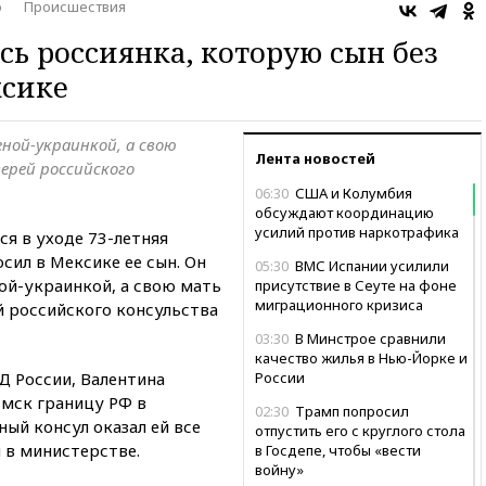
о
Происшествия
сь россиянка, которую сын без
ксике
ной-украинкой, а свою
Лента новостей
ерей российского
06:30
США и Колумбия
обсуждают координацию
усилий против наркотрафика
я в уходе 73-летняя
сил в Мексике ее сын. Он
05:30
ВМС Испании усилили
ой-украинкой, а свою мать
присутствие в Сеуте на фоне
миграционного кризиса
й российского консульства
03:30
В Минстрое сравнили
качество жилья в Нью-Йорке и
 России, Валентина
России
 мск границу РФ в
02:30
Трамп попросил
ый консул оказал ей все
отпустить его с круглого стола
 в министерстве.
в Госдепе, чтобы «вести
войну»