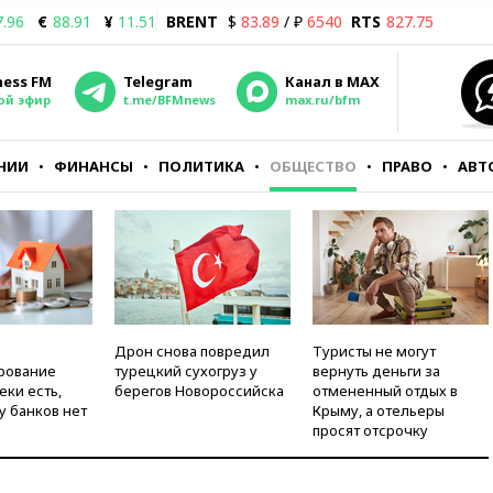
7.96
€
88.91
¥
11.51
BRENT
$
83.89
/ ₽
6540
RTS
827.75
ness FM
Telegram
Канал в MAX
ой эфир
t.me/BFMnews
max.ru/bfm
НИИ
ФИНАНСЫ
ПОЛИТИКА
ОБЩЕСТВО
ПРАВО
АВТ
Дрон снова повредил
Туристы не могут
рование
турецкий сухогруз у
вернуть деньги за
еки есть,
берегов Новороссийска
отмененный отдых в
у банков нет
Крыму, а отельеры
просят отсрочку