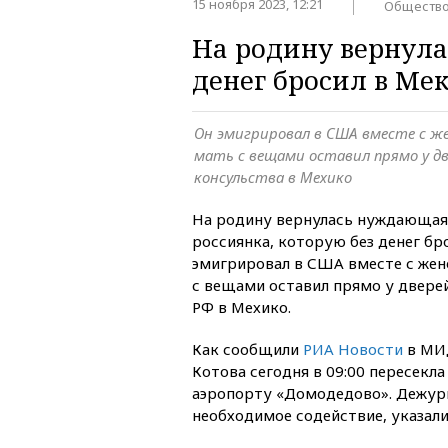
15 ноября 2023, 12:21
Обществ
На родину вернула
денег бросил в Ме
Он эмигрировал в США вместе с же
мать с вещами оставил прямо у дв
консульства в Мехико
На родину вернулась нуждающаяс
россиянка, которую без денег бро
эмигрировал в США вместе с жен
с вещами оставил прямо у двере
РФ в Мехико.
Как сообщили
РИА Новости
в МИД
Котова сегодня в 09:00 пересекла
аэропорту «Домодедово». Дежурн
необходимое содействие, указали