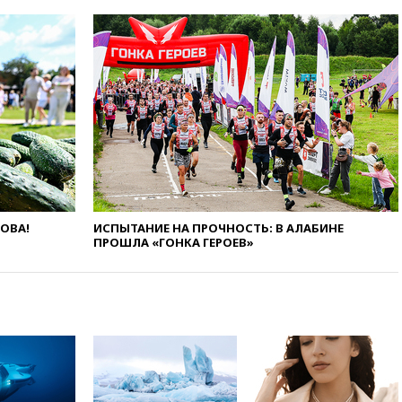
НЛО
вчера, 21:00
На границе
Украины с Польшей скопилось
свыше 6,5 тысячи грузовиков
вчера, 20:53
Швыдкой:
«Интервидение» точно
пройдет в 2026 году
вчера, 20:45
ПВО за день
сбила еще 75 украинских
беспилотников над Россией
вчера, 20:35
Велосипедист
погиб при атаке FPV-дрона в
ЛОВА!
ИСПЫТАНИЕ НА ПРОЧНОСТЬ: В АЛАБИНЕ
Белгородской области
ПРОШЛА «ГОНКА ГЕРОЕВ»
вчера, 20:30
Лидию Невзорову
заочно арестовали по делу о
финансировании
экстремизма
вчера, 20:20
Суд США
постановил остановить
строительство бального зала в
Белом доме