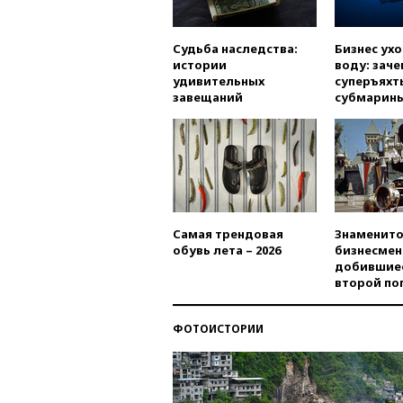
Судьба наследства:
Бизнес ух
истории
воду: заче
удивительных
суперъяхт
завещаний
субмарин
Самая трендовая
Знаменито
обувь лета – 2026
бизнесмен
добившиес
второй по
ФОТОИСТОРИИ