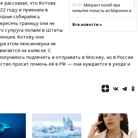
 рассказал, что Котова
01:35
Мигрант погиб при
22 году и приехала в
попытке попасть из Марокко в
торые собирались
Сеуту на параплане
ересечь границу они не
Все новости »
00:30
FT: ЕС не готов принять в
его супруга попали в Штаты
блок Украину из-за уровня
женцев. Котову они
коррупции
При этом пенсионерка не
вчера, 23:35
Лукашенко
вигается на коляске. С
объяснил экономическую
олучилось подлечить и отправить в Москву, но в России
выгоду безвизового режима с
ЕС
ьство просит помочь ей в РФ — она нуждается в уходе и
вчера, 22:59
На башню
ресторана «Армения» в
Москве вернут утраченную
скульптуру балерины
вчера, 22:45
Литовец
протаранил погранпункт при
попытке попасть в Россию
вчера, 22:28
Бессент
анонсировал скорое
соглашение о прекращении
огня США и Ирана