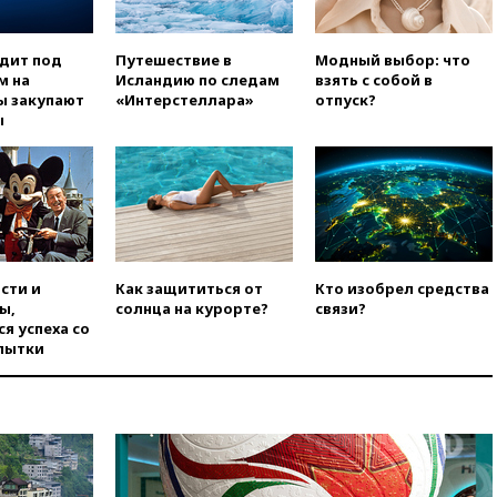
вчера, 20:15
Сенат США
одобрил ужесточение
одит под
Путешествие в
Модный выбор: что
санкций против России и
м на
Исландию по следам
взять с собой в
Ирана
ы закупают
«Интерстеллара»
отпуск?
вчера, 20:00
СК возбудил дело
ы
против журналистки Катерины
Гордеевой о фейках о ВС
России
вчера, 19:45
ISU предоставил
нейтральный статус
фигуристкам Валиевой и
Трусовой
сти и
Как защититься от
Кто изобрел средства
вчера, 19:35
Зеленский
ы,
солнца на курорте?
связи?
впервые совершил
я успеха со
официальный визит в Сербию
пытки
вчера, 19:19
Россиянка
погибла во Французских
Альпах
вчера, 19:00
Открытое
горение на складе в Брянске
ликвидировано