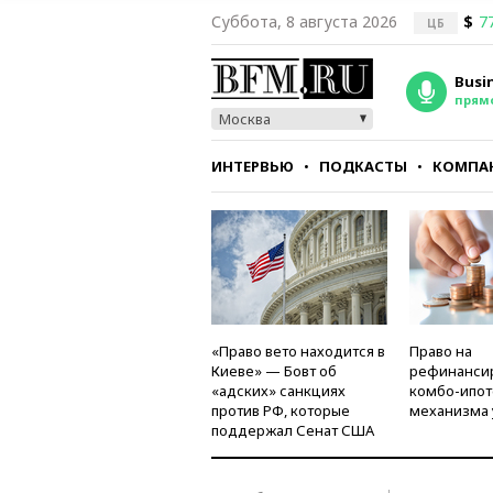
Суббота, 8 августа 2026
$
7
ЦБ
Busi
прям
Москва
ИНТЕРВЬЮ
ПОДКАСТЫ
КОМПА
СТИЛЬ
ТЕСТЫ
«Право вето находится в
Право на
Киеве» — Бовт об
рефинанси
«адских» санкциях
комбо-ипот
против РФ, которые
механизма 
поддержал Сенат США