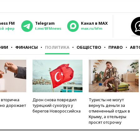
ness FM
Telegram
Канал в MAX
ой эфир
t.me/BFMnews
max.ru/bfm
НИИ
ФИНАНСЫ
ПОЛИТИКА
ОБЩЕСТВО
ПРАВО
АВТ
 вторичка
Дрон снова повредил
Туристы не могут
но дорожает
турецкий сухогруз у
вернуть деньги за
берегов Новороссийска
отмененный отдых в
Крыму, а отельеры
просят отсрочку