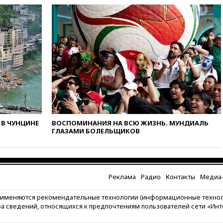
против журналистки Катерины
Гордеевой о фейках о ВС
России
вчера, 19:45
ISU предоставил
нейтральный статус
фигуристкам Валиевой и
Трусовой
вчера, 19:35
Зеленский
впервые совершил
официальный визит в Сербию
вчера, 19:19
Россиянка
В ЧУНЦИНЕ
ВОСПОМИНАНИЯ НА ВСЮ ЖИЗНЬ. МУНДИАЛЬ
погибла во Французских
ГЛАЗАМИ БОЛЕЛЬЩИКОВ
Альпах
вчера, 19:00
Открытое
горение на складе в Брянске
ликвидировано
Реклама
Радио
Контакты
Медиа-
вчера, 18:55
Минобороны
отчиталось об ударах по двум
рименяются рекомендательные технологии (информационные техно
украинским сухогрузам в
за сведений, относящихся к предпочтениям пользователей сети «Ин
Черном море