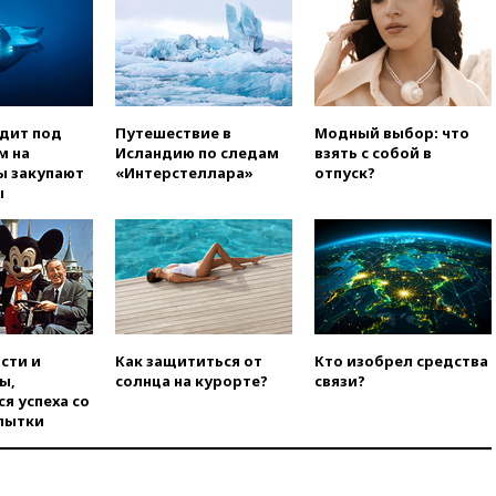
«Интервидение» точно
пройдет в 2026 году
вчера, 20:45
ПВО за день
сбила еще 75 украинских
беспилотников над Россией
вчера, 20:35
Велосипедист
одит под
Путешествие в
Модный выбор: что
погиб при атаке FPV-дрона в
м на
Исландию по следам
взять с собой в
Белгородской области
ы закупают
«Интерстеллара»
отпуск?
ы
вчера, 20:30
Лидию Невзорову
заочно арестовали по делу о
финансировании
экстремизма
вчера, 20:20
Суд США
постановил остановить
строительство бального зала в
Белом доме
сти и
Как защититься от
Кто изобрел средства
ы,
солнца на курорте?
связи?
вчера, 20:15
Сенат США
я успеха со
одобрил ужесточение
пытки
санкций против России и
Ирана
вчера, 20:00
СК возбудил дело