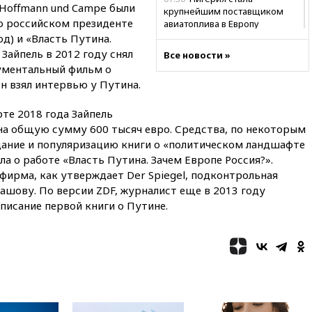
 Hoffmann und Campe были
крупнейшим поставщиком
 о российском президенте
авиатоплива в Европу
од) и «Власть Путина.
06:30
США и Колумбия
 Зайпель в 2012 году снял
Все новости »
обсуждают координацию
ументальный фильм о
усилий против наркотрафика
он взял интервью у Путина.
05:30
ВМС Испании усилили
присутствие в Сеуте на фоне
рте 2018 года Зайпель
миграционного кризиса
на общую сумму 600 тысяч евро. Средства, по некоторым
03:30
В Минстрое сравнили
дание и популяризацию книги о «политическом ландшафте
качество жилья в Нью-Йорке и
а о работе «Власть Путина. Зачем Европе Россия?».
России
ирма, как утверждает Der Spiegel, подконтрольная
02:30
Трамп попросил
ову. По версии ZDF, журналист еще в 2013 году
отпустить его с круглого стола
писание первой книги о Путине.
в Госдепе, чтобы «вести
войну»
01:35
Мигрант погиб при
попытке попасть из Марокко в
Сеуту на параплане
00:30
FT: ЕС не готов принять в
блок Украину из-за уровня