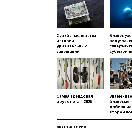
Судьба наследства:
Бизнес ух
истории
воду: заче
удивительных
суперъяхт
завещаний
субмарин
Самая трендовая
Знаменито
обувь лета – 2026
бизнесмен
добившиес
второй по
ФОТОИСТОРИИ