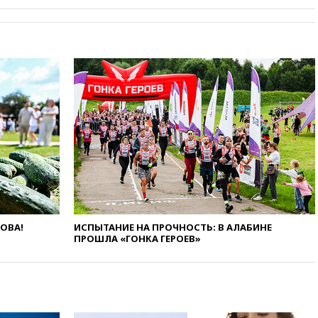
РЛС для Белгородской
области
вчера, 21:56
The Atlantic: Маск
отказал Украине в
использовании Starlink для
атак вглубь РФ
вчера, 21:35
После пожара на
складе в Брянске возбудили
уголовное дело
вчера, 21:26
Лидеры сборной
РФ по гимнастике получили
официальный отказ в визах от
Хорватии
вчера, 21:15
Пентагон
опубликовал 16 новых видео с
ЛОВА!
ИСПЫТАНИЕ НА ПРОЧНОСТЬ: В АЛАБИНЕ
НЛО
ПРОШЛА «ГОНКА ГЕРОЕВ»
вчера, 21:00
На границе
Украины с Польшей скопилось
свыше 6,5 тысячи грузовиков
вчера, 20:53
Швыдкой: