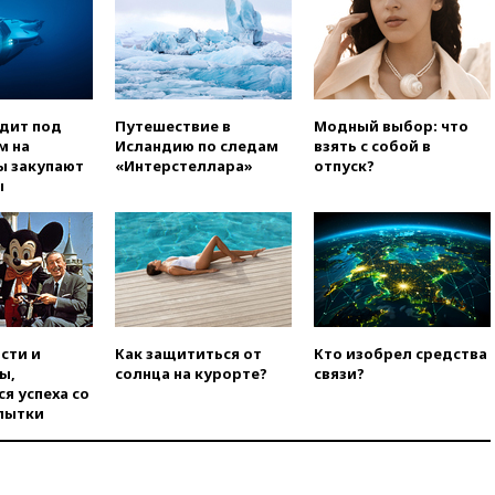
коррупции
вчера, 23:35
Лукашенко
объяснил экономическую
выгоду безвизового режима с
ЕС
одит под
Путешествие в
Модный выбор: что
вчера, 22:59
На башню
м на
Исландию по следам
взять с собой в
ресторана «Армения» в
ы закупают
«Интерстеллара»
отпуск?
Москве вернут утраченную
ы
скульптуру балерины
вчера, 22:45
Литовец
протаранил погранпункт при
попытке попасть в Россию
вчера, 22:28
Бессент
анонсировал скорое
соглашение о прекращении
сти и
Как защититься от
Кто изобрел средства
огня США и Ирана
ы,
солнца на курорте?
связи?
я успеха со
вчера, 22:15
Три человека
пытки
получили ножевые ранения
при нападении в Чехии
вчера, 22:00
Путин поручил
выделить средства на новые