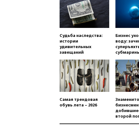
Судьба наследства:
Бизнес ух
истории
воду: заче
удивительных
суперъяхт
завещаний
субмарин
Самая трендовая
Знаменито
обувь лета – 2026
бизнесмен
добившиес
второй по