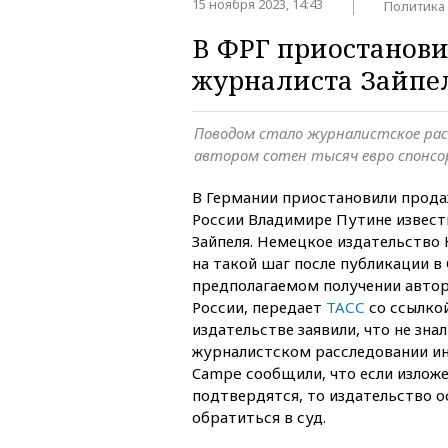
15 ноября 2023, 14:43
Политика
В ФРГ приостанови
журналиста Зайпе
Поводом стало журналистское рас
автором сотен тысяч евро спонсор
В Германии приостановили прода
России Владимире Путине извест
Зайпеля. Немецкое издательство
на такой шаг после публикации в
предполагаемом получении автор
России, передает
ТАСС
со ссылко
издательстве заявили, что не зна
журналистском расследовании ин
Campe сообщили, что если излож
подтвердятся, то издательство о
обратиться в суд.