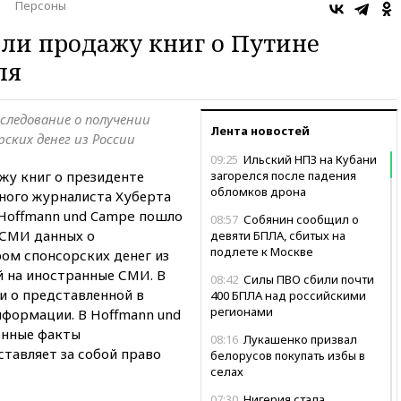
Персоны
ли продажу книг о Путине
ля
следование о получении
Лента новостей
ских денег из России
09:25
Ильский НПЗ на Кубани
жу книг о президенте
загорелся после падения
обломков дрона
ного журналиста Хуберта
 Hoffmann und Campe пошло
08:57
Собянин сообщил о
 СМИ данных о
девяти БПЛА, сбитых на
подлете к Москве
ом спонсорских денег из
й на иностранные СМИ. В
08:42
Силы ПВО сбили почти
ли о представленной в
400 БПЛА над российскими
регионами
формации. В Hoffmann und
енные факты
08:16
Лукашенко призвал
ставляет за собой право
белорусов покупать избы в
селах
07:30
Нигерия стала