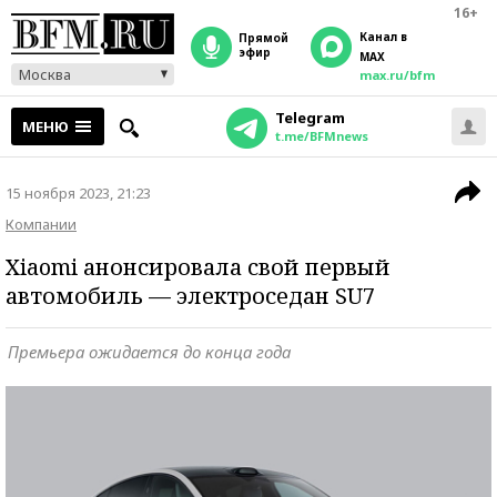
16+
Канал в
прямой
эфир
MAX
Москва
max.ru/bfm
Telegram
МЕНЮ
t.me/BFMnews
15 ноября 2023, 21:23
Компании
Xiaomi анонсировала свой первый
автомобиль — электроседан SU7
Премьера ожидается до конца года