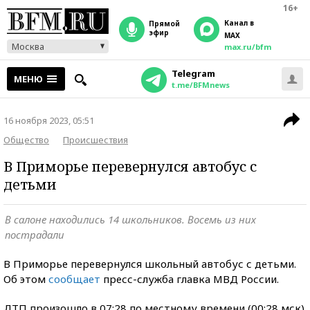
16+
Канал в
прямой
эфир
MAX
Москва
max.ru/bfm
Telegram
МЕНЮ
t.me/BFMnews
16 ноября 2023, 05:51
Общество
Происшествия
В Приморье перевернулся автобус с
детьми
В салоне находились 14 школьников. Восемь из них
пострадали
В Приморье перевернулся школьный автобус с детьми.
Об этом
сообщает
пресс-служба главка МВД России.
ДТП произошло в 07:28 по местному времени (00:28 мск)